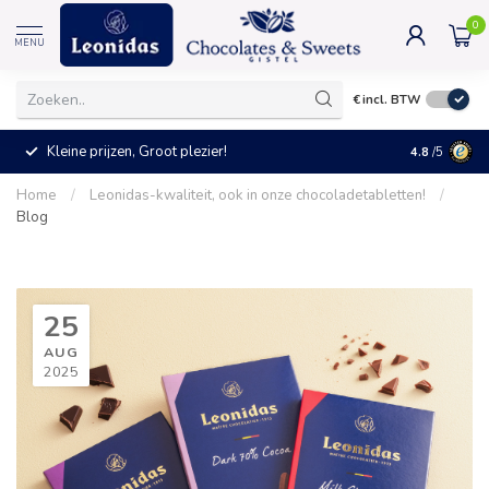
0
MENU
€
incl. BTW
Kleine prijzen, Groot plezier!
4.8
/5
Home
/
Leonidas-kwaliteit, ook in onze chocoladetabletten!
/
Blog
25
AUG
2025