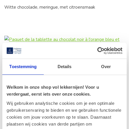
Witte chocolade, meringue, met citroensmaak
Pure Chocolade Tablet Sinaasappel 100g
Toestemming
Details
Over
Pure chocolade met sinaasappelschil
Welkom in onze shop vol lekkernijen! Voor u
verdergaat, eerst iets over onze cookies.
Wij gebruiken analytische cookies om je een optimale
gebruikerservaring te bieden en we gebruiken functionele
cookies om jouw voorkeuren op te slaan. Daarnaast
plaatsen wij cookies van derde partijen om
Pure Chocolade Tablet Framboos 100g