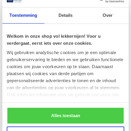
Witte chocolade, roombotercrème met aardbei- en
Toestemming
Details
Over
rabarbersmaak.
Welkom in onze shop vol lekkernijen! Voor u
verdergaat, eerst iets over onze cookies.
Wij gebruiken analytische cookies om je een optimale
Recente artikelen
gebruikerservaring te bieden en we gebruiken functionele
30-05-2026
cookies om jouw voorkeuren op te slaan. Daarnaast
Onze chocoladevoetballetjes: een team vol
plaatsen wij cookies van derde partijen om
sterspelers!
gepersonaliseerde advertenties te tonen en de inhoud
van de advertenties op jouw voorkeuren af te stemmen.
28-04-2026
Ook delen we informatie over uw gebruik van onze site
Zonnige dagen, verfrissende (ijs)pralines!
met onze partners voor social media en analyse. Hou er
rekening mee dat als je bepaalde cookies blokkeert, het
de correcte werking van de website kan verstoren.
Alles toestaan
17-04-2026
Onze favoriete pralines voor de lente.