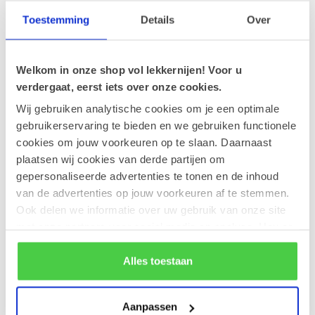
Een ballotin valt altijd in de smaak.
Toestemming
Details
Over
23-02-2026
Nieuw paaseitje: Amandel
Welkom in onze shop vol lekkernijen! Voor u
verdergaat, eerst iets over onze cookies.
Tags
Wij gebruiken analytische cookies om je een optimale
gebruikerservaring te bieden en we gebruiken functionele
cookies om jouw voorkeuren op te slaan. Daarnaast
Nieuwsbrief
plaatsen wij cookies van derde partijen om
Blijf op de hoogte over onze laatste acties
gepersonaliseerde advertenties te tonen en de inhoud
van de advertenties op jouw voorkeuren af te stemmen.
Ook delen we informatie over uw gebruik van onze site
met onze partners voor social media en analyse. Hou er
Abonneer
rekening mee dat als je bepaalde cookies blokkeert, het
de correcte werking van de website kan verstoren.
Alles toestaan
Aanpassen