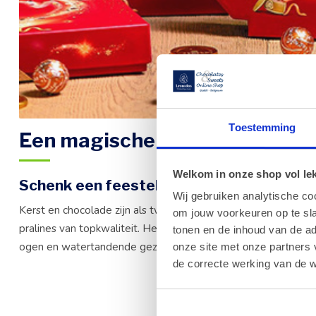
Toestemming
Een magische kerst
Welkom in onze shop vol lekk
Schenk een feestelijke doos Leonidas-pr
Wij gebruiken analytische co
Kerst en chocolade zijn als twee handen op één buik. Kies ee
om jouw voorkeuren op te sla
pralines van topkwaliteit. Het maakt niet uit of je voor onze 
tonen en de inhoud van de a
ogen en watertandende gezichten gegarandeerd!
onze site met onze partners 
de correcte werking van de w