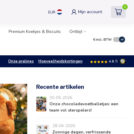
0
Mijn account
EUR
Premium Koekjes & Biscuits
Ontbijt
€
incl. BTW
Onze pralines
Hoeveelheidskortingen
4.8
/5
Recente artikelen
30-05-2026
Onze chocoladevoetballetjes: een
team vol sterspelers!
28-04-2026
Zonnige dagen, verfrissende