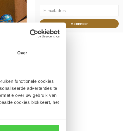
Abonneer
elen
Over
ruiken functionele cookies
t je favoriete
sonaliseerde advertenties te
. Blinkende
ormatie over uw gebruik van
paalde cookies blokkeert, het