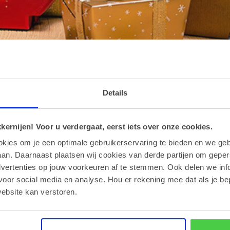
D
Details
ernijen! Voor u verdergaat, eerst iets over onze cookies.
alines
okies om je een optimale gebruikerservaring te bieden en we geb
n van onze geschenkdozen of feestelijke ballotins om te vullen me
an. Daarnaast plaatsen wij cookies van derde partijen om geper
grote klassiekers of voor ons specifieke eindejaarsassortiment gaat
dvertenties op jouw voorkeuren af te stemmen. Ook delen we inf
voor social media en analyse. Hou er rekening mee dat als je be
ebsite kan verstoren.