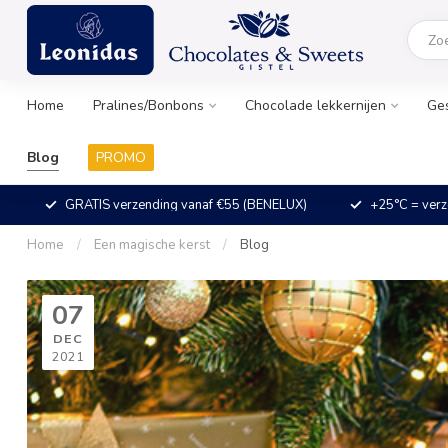
Home
Pralines/Bonbons
Chocolade lekkernijen
Ge
Blog
PROMO
GRATIS verzending vanaf €55 (BENELUX)
+25°C = verz
Home
/
Een magische kerst
/
Blog
07
DEC
2021