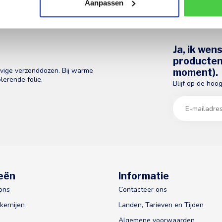
Aanpassen
Ja, ik wen
producten 
evige verzenddozen. Bij warme
moment).
lerende folie.
Blijf op de hoo
eën
Informatie
ons
Contacteer ons
kernijen
Landen, Tarieven en Tijden
Algemene voorwaarden