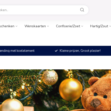
schenken
Wenskaarten
Confiserie/Zoet
Hartig/Zout
ending met koelelement
Kleine prijzen, Groot plezier!