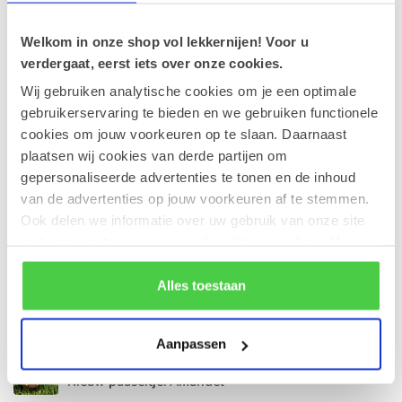
Recente artikelen
Welkom in onze shop vol lekkernijen! Voor u
30-05-2026
verdergaat, eerst iets over onze cookies.
Onze chocoladevoetballetjes: een team vol
Wij gebruiken analytische cookies om je een optimale
sterspelers!
gebruikerservaring te bieden en we gebruiken functionele
cookies om jouw voorkeuren op te slaan. Daarnaast
28-04-2026
plaatsen wij cookies van derde partijen om
Zonnige dagen, verfrissende (ijs)pralines!
gepersonaliseerde advertenties te tonen en de inhoud
van de advertenties op jouw voorkeuren af te stemmen.
17-04-2026
Ook delen we informatie over uw gebruik van onze site
Onze favoriete pralines voor de lente.
met onze partners voor social media en analyse. Hou er
rekening mee dat als je bepaalde cookies blokkeert, het
de correcte werking van de website kan verstoren.
Alles toestaan
10-04-2026
Een ballotin valt altijd in de smaak.
Aanpassen
23-02-2026
Nieuw paaseitje: Amandel