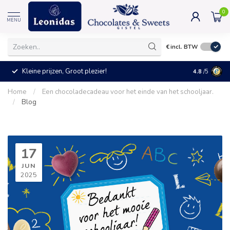
0
MENU
€
incl. BTW
Kleine prijzen, Groot plezier!
4.8
/5
Home
/
Een chocoladecadeau voor het einde van het schooljaar.
/
Blog
17
JUN
2025