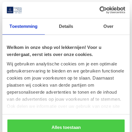
17-04-2026
Onze favoriete pralines voor de lente.
Toestemming
Details
Over
10-04-2026
Een ballotin valt altijd in de smaak.
Welkom in onze shop vol lekkernijen! Voor u
23-02-2026
verdergaat, eerst iets over onze cookies.
Nieuw paaseitje: Amandel
Wij gebruiken analytische cookies om je een optimale
gebruikerservaring te bieden en we gebruiken functionele
cookies om jouw voorkeuren op te slaan. Daarnaast
Tags
plaatsen wij cookies van derde partijen om
gepersonaliseerde advertenties te tonen en de inhoud
van de advertenties op jouw voorkeuren af te stemmen.
Nieuwsbrief
Ook delen we informatie over uw gebruik van onze site
Blijf op de hoogte over onze laatste acties
met onze partners voor social media en analyse. Hou er
rekening mee dat als je bepaalde cookies blokkeert, het
de correcte werking van de website kan verstoren.
Alles toestaan