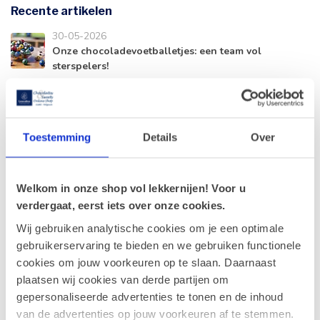
Recente artikelen
30-05-2026
Onze chocoladevoetballetjes: een team vol
sterspelers!
28-04-2026
Zonnige dagen, verfrissende (ijs)pralines!
Toestemming
Details
Over
17-04-2026
Onze favoriete pralines voor de lente.
Welkom in onze shop vol lekkernijen! Voor u
verdergaat, eerst iets over onze cookies.
10-04-2026
Wij gebruiken analytische cookies om je een optimale
Een ballotin valt altijd in de smaak.
gebruikerservaring te bieden en we gebruiken functionele
cookies om jouw voorkeuren op te slaan. Daarnaast
23-02-2026
plaatsen wij cookies van derde partijen om
Nieuw paaseitje: Amandel
gepersonaliseerde advertenties te tonen en de inhoud
van de advertenties op jouw voorkeuren af te stemmen.