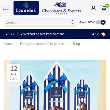
0
MENU
€
incl. BTW
+25°C = verzending met koelelement
Kleine prijz
4.8
/5
Home
/
Breng het strand tot bij je thuis.
/
Blog
12
JUL
2021