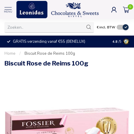
0
MENU
€
incl. BTW
GRATIS verzending vanaf €55 (BENELUX)
+25°C = ve
4.8
/5
Home
/
Biscuit Rose de Reims 100g
Biscuit Rose de Reims 100g