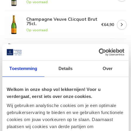
Op voorraad
Champagne Veuve Clicquot Brut
75cl.
€64,90
Op voorraad
Leonidas 500g Pralines en fles
Champagne Gobillard 75cl
€79,90
Op voorraad
Toestemming
Details
Over
Leonidas 500g Pralines en fles
Champagne Veuve Clicquot 75cl
€99,90
Op voorraad
Welkom in onze shop vol lekkernijen! Voor u
verdergaat, eerst iets over onze cookies.
Wij gebruiken analytische cookies om je een optimale
Recent bekeken
gebruikerservaring te bieden en we gebruiken functionele
cookies om jouw voorkeuren op te slaan. Daarnaast
plaatsen wij cookies van derde partijen om