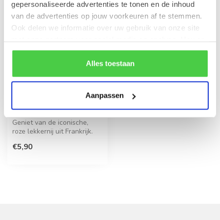
gepersonaliseerde advertenties te tonen en de inhoud
van de advertenties op jouw voorkeuren af te stemmen.
Ook delen we informatie over uw gebruik van onze site
met onze partners voor social media en analyse. Hou er
rekening mee dat als je bepaalde cookies blokkeert, het
de correcte werking van de website kan verstoren.
Alles toestaan
Aanpassen
Le Biscuit Rose de
Reims 100g
Geniet van de iconische,
roze lekkernij uit Frankrijk.
Deze verfijnde koekjes zi...
€5,90