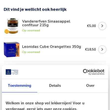
Dit vind je wellicht ook heerlijk
Vandererfven Sinaasappel
confituur 215g
€5,00
Op voorraad
Leonidas Cube Orangettes 350g
€18,50
Op voorraad
Kruidenbonbons - Sinaasappel
200g (suikervrij)
€6,00
Op voorraad
Toestemming
Details
Over
Leonidas Schijfjes citroen /
sinaasappel (12 stuks)
€8,20
Op voorraad
Welkom in onze shop vol lekkernijen! Voor u
verdergaat, eerst iets over onze cookies.