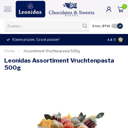
0
MENU
€
incl. BTW
Kleine prijzen, Groot plezier!
4.8
/5
Home
/
Assortiment Vruchtenpasta 500g
Leonidas Assortiment Vruchtenpasta
500g