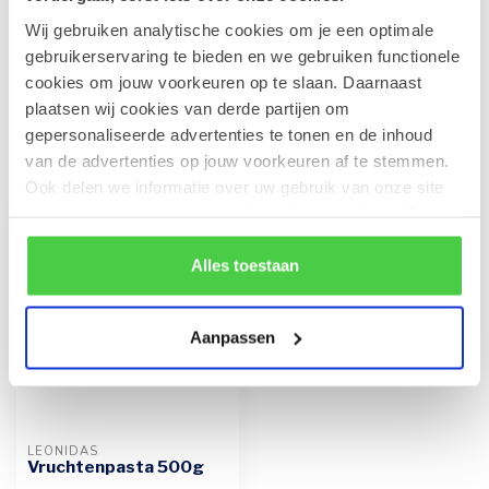
Leonidas Cube Studentenhaver
Wij gebruiken analytische cookies om je een optimale
300g
€16,10
gebruikerservaring te bieden en we gebruiken functionele
Op voorraad
cookies om jouw voorkeuren op te slaan. Daarnaast
plaatsen wij cookies van derde partijen om
gepersonaliseerde advertenties te tonen en de inhoud
van de advertenties op jouw voorkeuren af te stemmen.
Recent bekeken
Ook delen we informatie over uw gebruik van onze site
met onze partners voor social media en analyse. Hou er
rekening mee dat als je bepaalde cookies blokkeert, het
de correcte werking van de website kan verstoren.
Alles toestaan
Aanpassen
LEONIDAS
Vruchtenpasta 500g