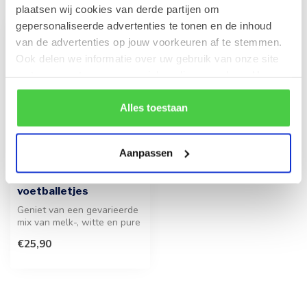
plaatsen wij cookies van derde partijen om
gepersonaliseerde advertenties te tonen en de inhoud
van de advertenties op jouw voorkeuren af te stemmen.
Ook delen we informatie over uw gebruik van onze site
met onze partners voor social media en analyse. Hou er
rekening mee dat als je bepaalde cookies blokkeert, het
de correcte werking van de website kan verstoren.
Alles toestaan
Aanpassen
LEONIDAS
50 Chocolade
voetballetjes
Geniet van een gevarieerde
mix van melk-, witte en pure
chocolade in een feestel...
€25,90