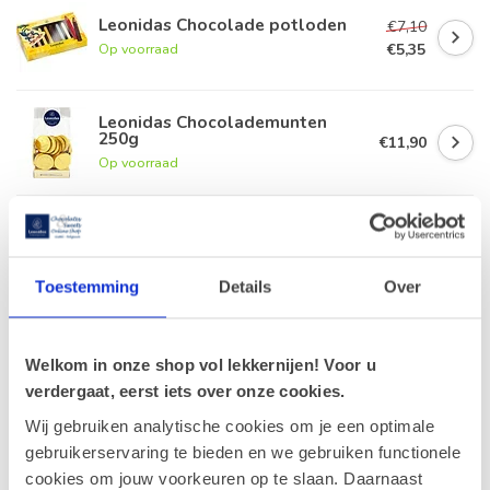
Leonidas Chocolade potloden
€7,10
€5,35
Op voorraad
Leonidas Chocolademunten
250g
€11,90
Op voorraad
Geldhof Zakje 15 Cuberdons
€8,50
Op voorraad
Toestemming
Details
Over
Leonidas Zakje Vruchtenpasta
200g
€8,50
Welkom in onze shop vol lekkernijen! Voor u
Op voorraad
verdergaat, eerst iets over onze cookies.
Wij gebruiken analytische cookies om je een optimale
gebruikerservaring te bieden en we gebruiken functionele
Recent bekeken
cookies om jouw voorkeuren op te slaan. Daarnaast