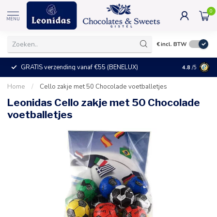
0
MENU
€
incl. BTW
GRATIS verzending vanaf €55 (BENELUX)
+25°C = ve
4.8
/5
Home
/
Cello zakje met 50 Chocolade voetballetjes
Leonidas Cello zakje met 50 Chocolade
voetballetjes