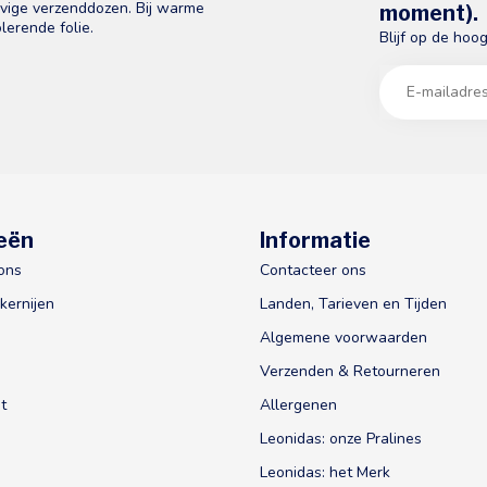
evige verzenddozen. Bij warme
moment).
lerende folie.
Blijf op de hoo
eën
Informatie
ons
Contacteer ons
kernijen
Landen, Tarieven en Tijden
Algemene voorwaarden
Verzenden & Retourneren
t
Allergenen
Leonidas: onze Pralines
Leonidas: het Merk