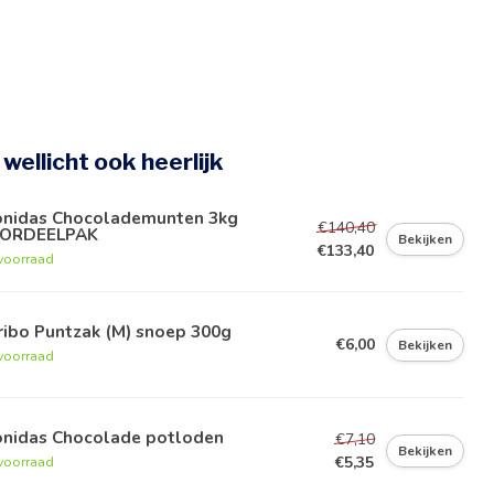
e wellicht ook heerlijk
onidas Chocolademunten 3kg
€140,40
ORDEELPAK
Bekijken
€133,40
voorraad
ribo Puntzak (M) snoep 300g
€6,00
Bekijken
voorraad
onidas Chocolade potloden
€7,10
Bekijken
€5,35
voorraad