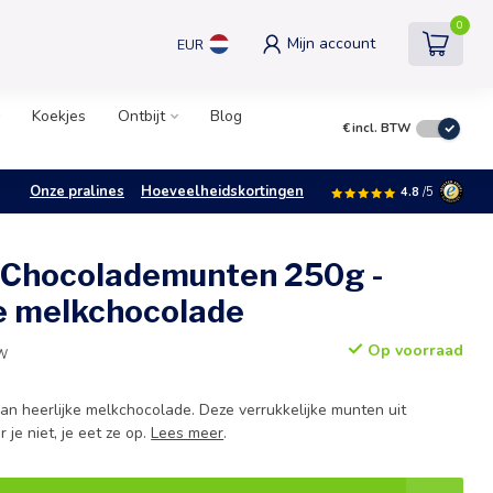
0
Mijn account
EUR
Koekjes
Ontbijt
Blog
€
incl. BTW
Onze pralines
Hoeveelheidskortingen
4.8
/5
 Chocolademunten 250g -
e melkchocolade
Op voorraad
TW
an heerlijke melkchocolade. Deze verrukkelijke munten uit
je niet, je eet ze op.
Lees meer
.