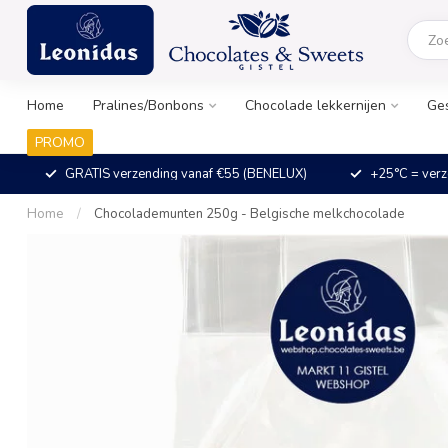
Home
Pralines/Bonbons
Chocolade lekkernijen
Ge
PROMO
GRATIS verzending vanaf €55 (BENELUX)
+25°C = verz
Home
/
Chocolademunten 250g - Belgische melkchocolade