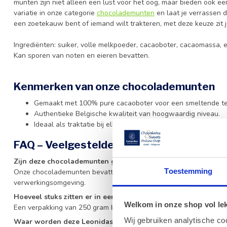
munten zijn niet alleen een lust voor het oog, maar bieden ook e
variatie in onze categorie
chocolademunten
en laat je verrassen d
een zoetekauw bent of iemand wilt trakteren, met deze keuze zit je
Ingrediënten: suiker, volle melkpoeder, cacaoboter, cacaomassa, em
Kan sporen van noten en eieren bevatten.
Kenmerken van onze chocolademunten
Gemaakt met 100% pure cacaoboter voor een smeltende te
Authentieke Belgische kwaliteit van hoogwaardig niveau.
Ideaal als traktatie bij elke gelegenheid of feestdag.
FAQ – Veelgestelde vragen over Leonida
Zijn deze chocolademunten glutenvrij?
Toestemming
Onze chocolademunten bevatten geen gluten als ingrediënt, maa
verwerkingsomgeving.
Hoeveel stuks zitten er in een verpakking van 250g?
Welkom in onze shop vol lekk
Een verpakking van 250 gram bevat gemiddeld 36 stuks munten.
Wij gebruiken analytische co
Waar worden deze Leonidas munten geproduceerd?