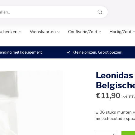
schenken
Wenskaarten
Confiserie/Zoet
Hartig/Zout
ending met koelelement
Kleine prijzen, Groot plezier!
Leonidas
Belgisch
€11,90
incl. B
± 36 stuks munten v
melkchocolade spaar 