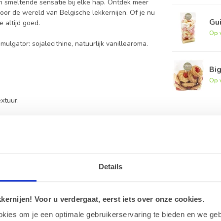
en smeltende sensatie bij elke hap. Ontdek meer
oor de wereld van Belgische lekkernijen. Of je nu
Gu
 altijd goed.
Op 
ulgator: sojalecithine, natuurlijk vanillearoma.
Bi
Op 
xtuur.
s Chocolademunten
Details
r kunnen sporen bevatten door de
ernijen! Voor u verdergaat, eerst iets over onze cookies.
okies om je een optimale gebruikerservaring te bieden en we geb