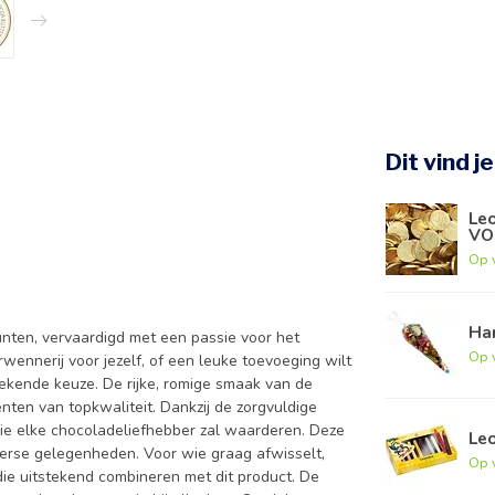
Dit vind j
Le
VO
Op 
Ha
nten, vervaardigd met een passie voor het
Op 
wennerij voor jezelf, of een leuke toevoeging wilt
stekende keuze. De rijke, romige smaak van de
ten van topkwaliteit. Dankzij de zorgvuldige
 die elke chocoladeliefhebber zal waarderen. Deze
Le
iverse gelegenheden. Voor wie graag afwisselt,
Op 
ie uitstekend combineren met dit product. De