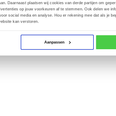
ns traditioneel recept.
an. Daarnaast plaatsen wij cookies van derde partijen om geper
dvertenties op jouw voorkeuren af te stemmen. Ook delen we inf
imale smaakbeleving.
voor social media en analyse. Hou er rekening mee dat als je be
ebsite kan verstoren.
15 en 18 graden, uit de buurt van direct
Aanpassen