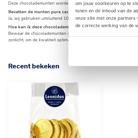
Deze chocolademunten worden 100% in België geproduceerd volge
om jouw voorkeuren op te sla
tonen en de inhoud van de a
Bevatten de munten pure cacaoboter?
Ja, wij gebruiken uitsluitend 100% pure cacaoboter voor een opt
onze site met onze partners 
de correcte werking van de w
Hoe kan ik deze chocolademunten het beste bewaren?
Bewaar de chocolademunten op een koele, droge plaats tussen de 
zonlicht, om de kwaliteit optimaal te houden.
Recent bekeken