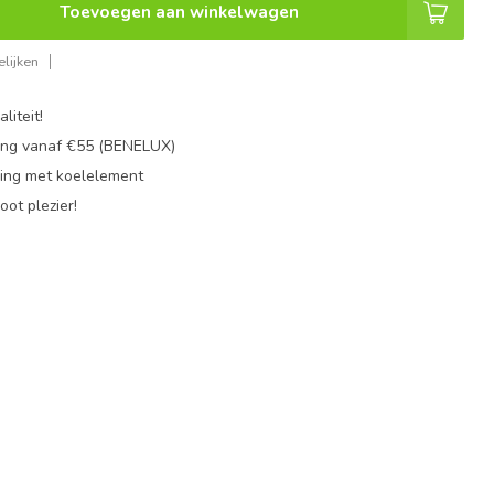
Toevoegen aan winkelwagen
lijken
liteit!
ing vanaf €55 (BENELUX)
ing met koelelement
oot plezier!