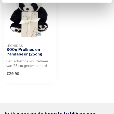
LEONIDAS
300g Pralines en
Pandabeer (25cm)
Een schattige knuffelbeer
van 25 cm gecombineerd
met een selectie van
€29,90
heerlijke ...
Ja, ik wens op de hoogte te blijven van