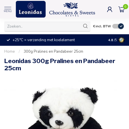
0
MENU
€
incl. BTW
+25°C = verzending met koelelement
Kleine prijz
4.8
/5
Home
/
300g Pralines en Pandabeer 25cm
Leonidas 300g Pralines en Pandabeer
25cm