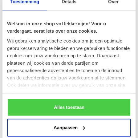
Toestemming
Details
Over
Geschenkmand CAVA (S)
€45,90
Op voorraad
Welkom in onze shop vol lekkernijen! Voor u
verdergaat, eerst iets over onze cookies.
Wij gebruiken analytische cookies om je een optimale
Wenskaart 'Special delivery'
(7x7cm)
gebruikerservaring te bieden en we gebruiken functionele
€1,00
Op voorraad
cookies om jouw voorkeuren op te slaan. Daarnaast
plaatsen wij cookies van derde partijen om
gepersonaliseerde advertenties te tonen en de inhoud
Leonidas 300g Pralines en
Teddybeer Bobby (20cm)
van de advertenties op jouw voorkeuren af te stemmen.
€29,90
Op voorraad
Ook delen we informatie over uw gebruik van onze site
met onze partners voor social media en analyse. Hou er
rekening mee dat als je bepaalde cookies blokkeert, het
de correcte werking van de website kan verstoren.
Alles toestaan
Recent bekeken
Aanpassen