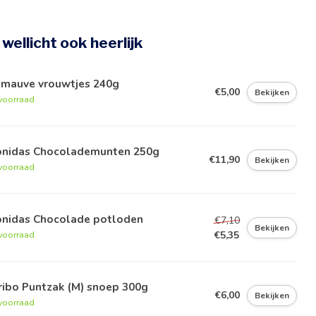
e wellicht ook heerlijk
imauve vrouwtjes 240g
€5,00
Bekijken
voorraad
onidas Chocolademunten 250g
€11,90
Bekijken
voorraad
onidas Chocolade potloden
€7,10
Bekijken
€5,35
voorraad
ribo Puntzak (M) snoep 300g
€6,00
Bekijken
voorraad