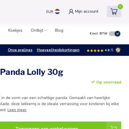
0
Mijn account
EUR
Koekjes
Ontbijt
Blog
€
incl. BTW
Onze pralines
Hoeveelheidskortingen
4.8
/5
 Panda Lolly 30g
Op voorraad
ie in de vorm van een schattige panda. Gemaakt van heerlijke
ade, deze lekkernij is de ideale verrassing voor kinderen bij elke
heid.
Lees meer
.
Toevoegen aan winkelwagen