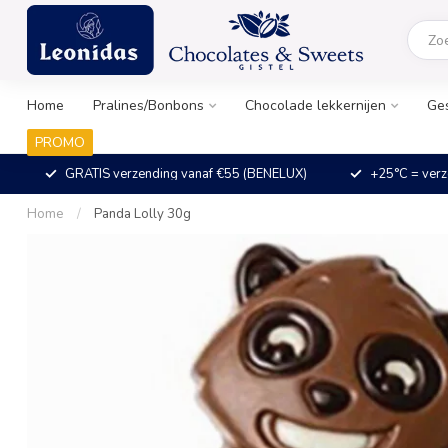
Home
Pralines/Bonbons
Chocolade lekkernijen
Ge
PROMO
GRATIS verzending vanaf €55 (BENELUX)
+25°C = verz
Home
/
Panda Lolly 30g