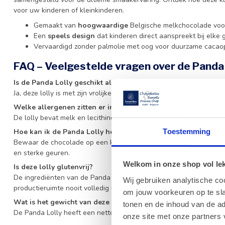
voor uw kinderen of kleinkinderen.
Gemaakt van
hoogwaardige
Belgische melkchocolade voo
Een
speels design
dat kinderen direct aanspreekt bij elke 
Vervaardigd zonder palmolie met oog voor duurzame cacaop
FAQ – Veelgestelde vragen over de Panda 
Is de Panda Lolly geschikt als traktatie voor kinderen?
Ja, deze lolly is met zijn vrolijke vormgeving en romige melkchocol
Welke allergenen zitten er in de Panda Lolly?
De lolly bevat melk en lecithine (soja). Controleer altijd de ingred
Toestemming
Hoe kan ik de Panda Lolly het beste bewaren?
Bewaar de chocolade op een koele, droge plaats tussen 15 en 18 g
en sterke geuren.
Welkom in onze shop vol lekk
Is deze lolly glutenvrij?
De ingrediënten van de Panda Lolly bevatten geen gluten, maar 
Wij gebruiken analytische co
productieruimte nooit volledig uitsluiten.
om jouw voorkeuren op te sla
Wat is het gewicht van deze chocoladelolly?
tonen en de inhoud van de a
De Panda Lolly heeft een netto gewicht van 30 gram, ideaal voor 
onze site met onze partners 