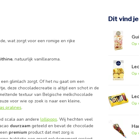
Dit vind j
Gu
de, wat zorgt voor een romige en rijke
Op 
cithine
, natuurlijk vanillearoma.
Le
Op 
 een glimlach zorgt. Of het nu gaat om een
je, deze chocoladecreatie is altijd een schot in de
smeltende textuur van Belgische melkchocolade
Le
keuze voor wie op zoek is naar een kleine,
Op 
as pralines
.
eed scala aan andere
lollipops
. Wij hechten veel
Ha
cacao
duurzaam
geteeld en bevat de chocolade
s een
premium
product dat met zorg is
Op 
eine traktatie een groot geluksmoment creëert