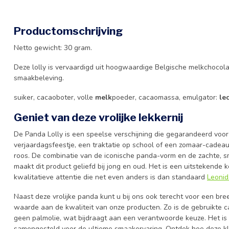
Productomschrijving
Netto gewicht: 30 gram.
Deze lolly is vervaardigd uit hoogwaardige Belgische melkchocola
smaakbeleving.
suiker, cacaoboter, volle
melk
poeder, cacaomassa, emulgator:
le
Geniet van deze vrolijke lekkernij
De Panda Lolly is een speelse verschijning die gegarandeerd voor
verjaardagsfeestje, een traktatie op school of een zomaar-cadeaut
roos. De combinatie van de iconische panda-vorm en de zachte, 
maakt dit product geliefd bij jong en oud. Het is een uitstekende 
kwalitatieve attentie die net even anders is dan standaard
Leonid
Naast deze vrolijke panda kunt u bij ons ook terecht voor een br
waarde aan de kwaliteit van onze producten. Zo is de gebruikte 
geen palmolie, wat bijdraagt aan een verantwoorde keuze. Het i
samengesteld voor de ultieme smaakervaring. Ontdek hoe deze kl