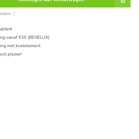
lijken
liteit!
ing vanaf €55 (BENELUX)
ing met koelelement
oot plezier!