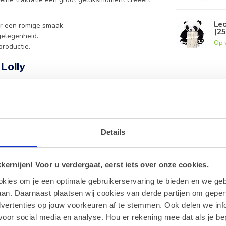
Leo
r een romige smaak.
(2
gelegenheid.
Op 
roductie.
Lolly
ade de perfecte traktatie voor elk kind.
iëntenlijst voor de meest actuele informatie.
Details
raden Celsius, uit de buurt van direct zonlicht
ernijen! Voor u verdergaat, eerst iets over onze cookies.
we kunnen sporen van allergenen in onze
okies om je een optimale gebruikerservaring te bieden en we geb
an. Daarnaast plaatsen wij cookies van derde partijen om geper
dvertenties op jouw voorkeuren af te stemmen. Ook delen we inf
een kleine verwennerij.
voor social media en analyse. Hou er rekening mee dat als je be