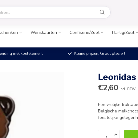
schenken
Wenskaarten
Confiserie/Zoet
Hartig/Zout
ending met koelelement
Kleine prijzen, Groot plezier!
Leonidas
€2,60
incl. BTW
Een vrolijke traktat
Belgische melkchocol
feestelijke gelegen