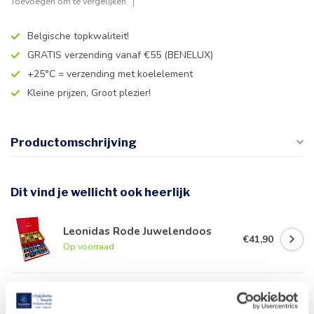
Toevoegen om te vergelijken
Belgische topkwaliteit!
GRATIS verzending vanaf €55 (BENELUX)
+25°C = verzending met koelelement
Kleine prijzen, Groot plezier!
Productomschrijving
Dit vind je wellicht ook heerlijk
Leonidas Rode Juwelendoos
€41,90
Op voorraad
Leonidas Fluweel Hart (M) met
Pralines
€27,90