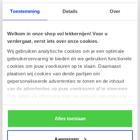
Op voorraad
Toestemming
Details
Over
Leonidas Metalen hart 9 pralines
€10,90
Op voorraad
Welkom in onze shop vol lekkernijen! Voor u
verdergaat, eerst iets over onze cookies.
Wij gebruiken analytische cookies om je een optimale
Leonidas Fluweel hart (L)
€39,90
gebruikerservaring te bieden en we gebruiken functionele
Op voorraad
cookies om jouw voorkeuren op te slaan. Daarnaast
plaatsen wij cookies van derde partijen om
Leonidas Fluweel hart (S) 2
gepersonaliseerde advertenties te tonen en de inhoud
lagen
€24,90
van de advertenties op jouw voorkeuren af te stemmen.
Op voorraad
Ook delen we informatie over uw gebruik van onze site
met onze partners voor social media en analyse. Hou er
rekening mee dat als je bepaalde cookies blokkeert, het
de correcte werking van de website kan verstoren.
Alles toestaan
Recent bekeken
Aanpassen