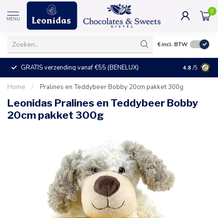
0
MENU
€
incl. BTW
GRATIS verzending vanaf €55 (BENELUX)
+25°C = ve
4.8
/5
Home
/
Pralines en Teddybeer Bobby 20cm pakket 300g
Leonidas Pralines en Teddybeer Bobby
20cm pakket 300g