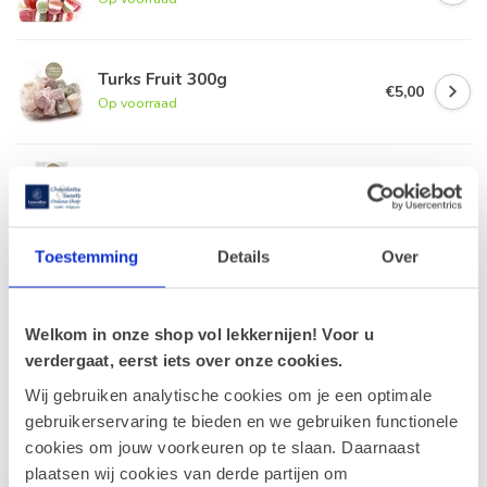
Turks Fruit 300g
€5,00
Op voorraad
Geldhof Zakje 15 Cuberdons
€8,50
Op voorraad
Toestemming
Details
Over
Zure snoepjes Geldhof 300g
€5,00
Op voorraad
Welkom in onze shop vol lekkernijen! Voor u
verdergaat, eerst iets over onze cookies.
Wij gebruiken analytische cookies om je een optimale
Recent bekeken
gebruikerservaring te bieden en we gebruiken functionele
cookies om jouw voorkeuren op te slaan. Daarnaast
plaatsen wij cookies van derde partijen om