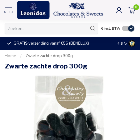
0
MENU
€
incl. BTW
GRATIS verzending vanaf €55 (BENELUX)
+25°C = ve
4.8
/5
Home
/
Zwarte zachte drop 300g
Zwarte zachte drop 300g