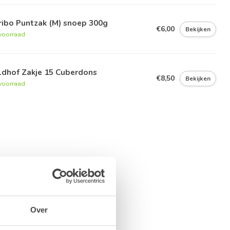
ribo Puntzak (M) snoep 300g
€6,00
Bekijken
voorraad
ldhof Zakje 15 Cuberdons
€8,50
Bekijken
voorraad
Over