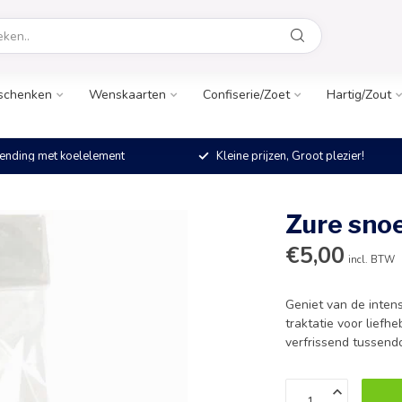
schenken
Wenskaarten
Confiserie/Zoet
Hartig/Zout
ending met koelelement
Kleine prijzen, Groot plezier!
Zure sno
€5,00
incl. BTW
Geniet van de intens
traktatie voor liefh
verfrissend tussend