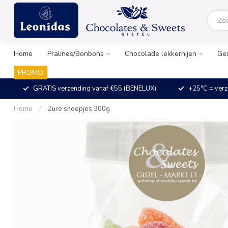
Home
Pralines/Bonbons
Chocolade lekkernijen
Ge
PROMO
GRATIS verzending vanaf €55 (BENELUX)
+25°C = verz
Home
/
Zure snoepjes 300g