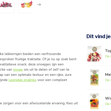
Dit vind j
To
ke lekkernijen bieden een verfrissende
Op 
sproken fruitige traktatie. Of je nu op zoek bent
litatieve snack, deze snoepjes zijn een
ectie van
snoep
om uit te delen of zelf van te
Me
ap van een optimale textuur en een rijke, zure
fijnde
Leonidas pralines
voor een compleet
Op 
Wi
e zorgen voor een afwisselende ervaring. Kies uit
Op 