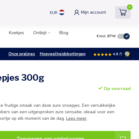
0
Mijn account
EUR
Koekjes
Ontbijt
Blog
€
incl. BTW
Onze pralines
Hoeveelheidskortingen
4.8
/5
epjes 300g
Op voorraad
e fruitige smaak van deze zure snoepjes. Een verrukkelijke
ebbers van een uitgesproken zure sensatie, ideaal voor een
oortje op elk moment van de dag.
Lees meer
.
Toevoegen aan winkelwagen