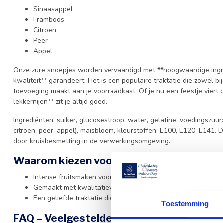
Sinaasappel
Framboos
Citroen
Peer
Appel
Onze zure snoepjes worden vervaardigd met **hoogwaardige ingr
kwaliteit** garandeert. Het is een populaire traktatie die zowel bi
toevoeging maakt aan je voorraadkast. Of je nu een feestje viert o
lekkernijen** zit je altijd goed.
Ingrediënten: suiker, glucosestroop, water, gelatine, voedingszuur
citroen, peer, appel), maïsbloem, kleurstoffen: E100, E120, E141.
door kruisbesmetting in de verwerkingsomgeving.
Waarom kiezen voor deze snoepjes?
Intense fruitsmaken voor een levendige en verfrissende bel
Gemaakt met kwalitatieve ingrediënten voor een consistent 
Een geliefde traktatie die geschikt is voor talloze gelegenh
Toestemming
FAQ – Veelgestelde vragen