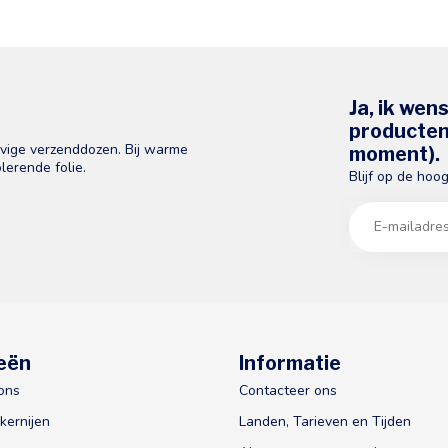
Ja, ik wen
producten 
evige verzenddozen. Bij warme
moment).
lerende folie.
Blijf op de hoo
eën
Informatie
ons
Contacteer ons
kernijen
Landen, Tarieven en Tijden