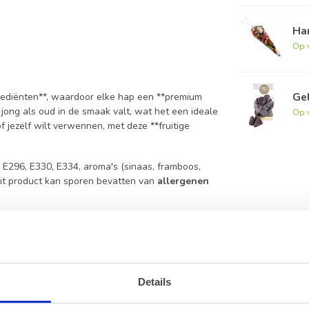
Ha
Op 
Ge
ediënten**, waardoor elke hap een **premium
j jong als oud in de smaak valt, wat het een ideale
Op 
f jezelf wilt verwennen, met deze **fruitige
: E296, E330, E334, aroma's (sinaas, framboos,
 Dit product kan sporen bevatten van
allergenen
eving.
resultaat.
eden.
Details