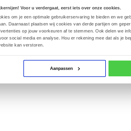
ernijen! Voor u verdergaat, eerst iets over onze cookies.
ariërs.
okies om je een optimale gebruikerservaring te bieden en we geb
s?
an. Daarnaast plaatsen wij cookies van derde partijen om geper
appel.
dvertenties op jouw voorkeuren af te stemmen. Ook delen we inf
voor social media en analyse. Hou er rekening mee dat als je be
 zonlicht om de textuur optimaal te houden.
ebsite kan verstoren.
ijk onze informatiepagina voor zakelijke
Aanpassen
eceptuur, maar wordt verwerkt in een omgeving