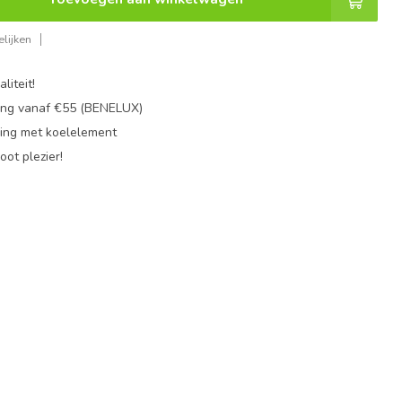
lijken
liteit!
ing vanaf €55 (BENELUX)
ing met koelelement
oot plezier!