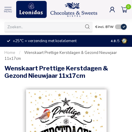
0
MENU
€
incl. BTW
+25°C = verzending met koelelement
Kleine prijz
4.8
/5
Home
/
Wenskaart Prettige Kerstdagen & Gezond Nieuwjaar
11x17cm
Wenskaart Prettige Kerstdagen &
Gezond Nieuwjaar 11x17cm