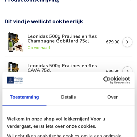
Dit vind je wellicht ook heerlijk
Leonidas 500g Pralines en fles
Champagne Gobillard 75cl
€79,90
Op voorraad
Leonidas 500g Pralines en fles
CAVA 75cl
€45,90
Op voorraad
Geschenkmand CAVA (S)
Toestemming
Details
Over
€45,90
Op voorraad
Welkom in onze shop vol lekkernijen! Voor u
Geschenkmand Delicatessen (S)
verdergaat, eerst iets over onze cookies.
€49,90
Op voorraad
Wij gebruiken analytische cookies om je een optimale