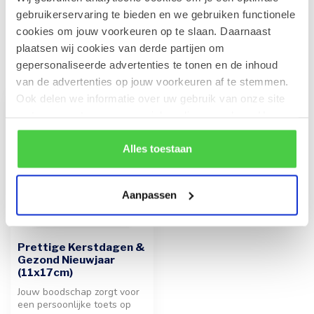
gebruikerservaring te bieden en we gebruiken functionele
cookies om jouw voorkeuren op te slaan. Daarnaast
plaatsen wij cookies van derde partijen om
Recent bekeken
gepersonaliseerde advertenties te tonen en de inhoud
van de advertenties op jouw voorkeuren af te stemmen.
Ook delen we informatie over uw gebruik van onze site
met onze partners voor social media en analyse. Hou er
rekening mee dat als je bepaalde cookies blokkeert, het
de correcte werking van de website kan verstoren.
Alles toestaan
Aanpassen
Prettige Kerstdagen &
Gezond Nieuwjaar
(11x17cm)
Jouw boodschap zorgt voor
een persoonlijke toets op