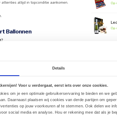
attenties altijd in topconditie aankomen.
Op 
e.
.
Leo
Op 
rt Ballonnen
t?
etiket geprint, dat vervolgens netjes aan de
dat u het kaartje direct kunt overhandigen of
Details
eartikelen, zoals onze heerlijke bonbons.
ernijen! Voor u verdergaat, eerst iets over onze cookies.
okies om je een optimale gebruikerservaring te bieden en we geb
aat is voor uw persoonlijke felicitatie.
an. Daarnaast plaatsen wij cookies van derde partijen om geper
dvertenties op jouw voorkeuren af te stemmen. Ook delen we inf
zorgen wij ervoor dat alles samen als één
voor social media en analyse. Hou er rekening mee dat als je be