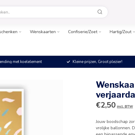
schenken
Wenskaarten
Confiserie/Zoet
Hartig/Zout
ending met koelelement
Kleine prijzen, Groot plezier!
Wenskaar
verjaarda
€2,50
incl. BTW
Jouw boodschap zorg
vrolijke ballonnen.
een bijpassende env