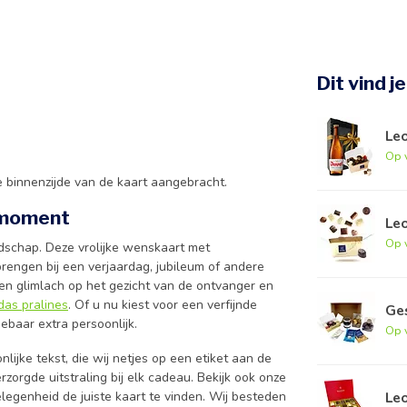
Dit vind j
Leo
Op 
 binnenzijde van de kaart aangebracht.
r moment
Leo
Op 
dschap. Deze vrolijke wenskaart met
brengen bij een verjaardag, jubileum of andere
 een glimlach op het gezicht van de ontvanger en
das pralines
. Of u nu kiest voor een verfijnde
Ge
ebaar extra persoonlijk.
Op 
ijke tekst, die wij netjes op een etiket aan de
zorgde uitstraling bij elk cadeau. Bekijk ook onze
Le
legenheid de juiste kaart te vinden. Wij besteden