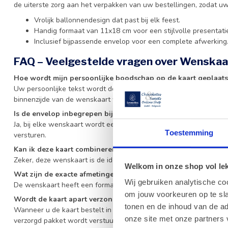
de uiterste zorg aan het verpakken van uw bestellingen, zodat uw 
Vrolijk ballonnendesign dat past bij elk feest.
Handig formaat van 11x18 cm voor een stijlvolle presentati
Inclusief bijpassende envelop voor een complete afwerking
FAQ – Veelgestelde vragen over Wenskaa
Hoe wordt mijn persoonlijke boodschap op de kaart geplaats
Uw persoonlijke tekst wordt door ons zorgvuldig getypt en op een 
binnenzijde van de wenskaart wordt bevestigd.
Is de envelop inbegrepen bij de wenskaart?
Ja, bij elke wenskaart wordt een bijpassende envelop geleverd, zo
Toestemming
versturen.
Kan ik deze kaart combineren met andere geschenken?
Zeker, deze wenskaart is de ideale aanvulling op al onze chocolad
Welkom in onze shop vol lekk
Wat zijn de exacte afmetingen van de kaart?
Wij gebruiken analytische co
De wenskaart heeft een formaat van 11x18 cm, wat een ideaal form
om jouw voorkeuren op te sla
Wordt de kaart apart verzonden?
tonen en de inhoud van de a
Wanneer u de kaart bestelt in combinatie met andere producten, 
onze site met onze partners 
verzorgd pakket wordt verstuurd.