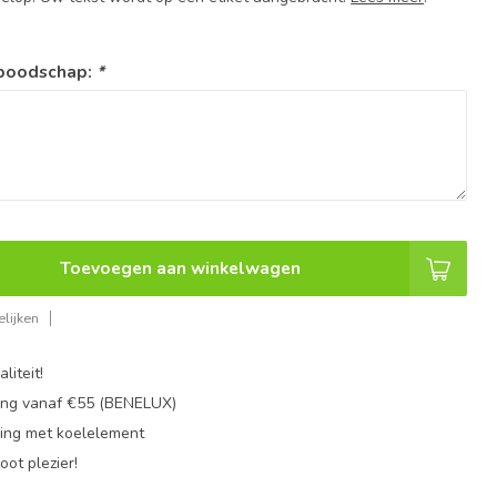
 boodschap:
*
Toevoegen aan winkelwagen
lijken
liteit!
ing vanaf €55 (BENELUX)
ing met koelelement
oot plezier!