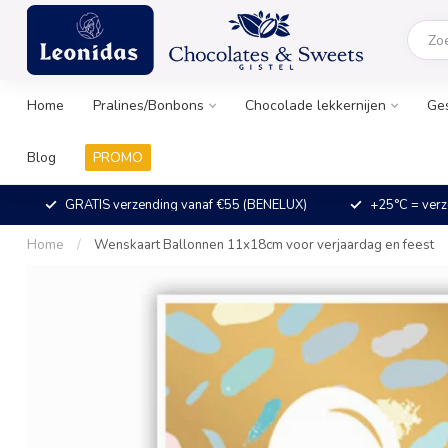
Home
Pralines/Bonbons
Chocolade lekkernijen
Ge
Blog
PROMO
GRATIS verzending vanaf €55 (BENELUX)
+25°C = verz
Home
/
Wenskaart Ballonnen 11x18cm voor verjaardag en feest