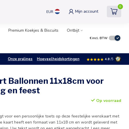
0
Mijn account
EUR
Premium Koekjes & Biscuits
Ontbijt
€
incl. BTW
Onze pralines
Hoeveelheidskortingen
4.8
/5
t Ballonnen 11x18cm voor
g en feest
Op voorraad
t voor een persoonlijke toets op deze feestelijke wenskaart met
 De kaart heeft een formaat van 11x18 cm en wordt geleverd met
elop. Uw tekst wordt op een etiket aangebracht.
Lees meer
.