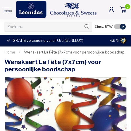
0
MENU
€
incl. BTW
GRATIS verzending vanaf €55 (BENELUX)
+25°C = ve
4.8
/5
Home
/
Wenskaart La Fête (7x7cm) voor persoonlijke boodschap
Wenskaart La Fête (7x7cm) voor
persoonlijke boodschap