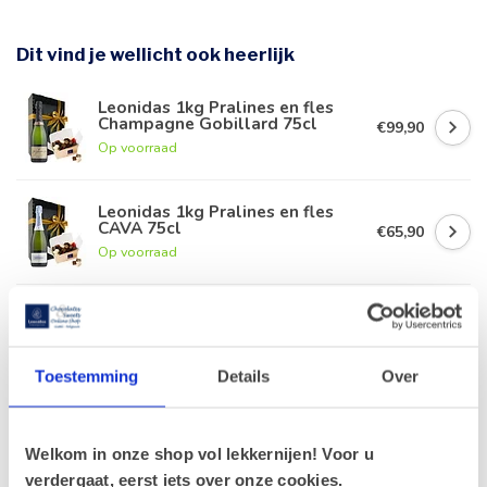
Dit vind je wellicht ook heerlijk
Leonidas 1kg Pralines en fles
Champagne Gobillard 75cl
€99,90
Op voorraad
Leonidas 1kg Pralines en fles
CAVA 75cl
€65,90
Op voorraad
Leonidas 1kg Pralines en fles
rode Porto 75cl
€63,90
Op voorraad
Toestemming
Details
Over
Leonidas 1kg Pralines en fles
Duvel 75cl
€56,90
Welkom in onze shop vol lekkernijen! Voor u
Op voorraad
verdergaat, eerst iets over onze cookies.