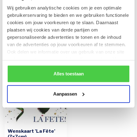
Wij gebruiken analytische cookies om je een optimale
Leonidas Rode Juwelendoos
gebruikerservaring te bieden en we gebruiken functionele
€41,90
Op voorraad
cookies om jouw voorkeuren op te slaan. Daarnaast
plaatsen wij cookies van derde partijen om
gepersonaliseerde advertenties te tonen en de inhoud
van de advertenties op jouw voorkeuren af te stemmen.
Recent bekeken
Ook delen we informatie over uw gebruik van onze site
met onze partners voor social media en analyse. Hou er
rekening mee dat als je bepaalde cookies blokkeert, het
de correcte werking van de website kan verstoren.
Alles toestaan
Aanpassen
Wenskaart 'La Fête'
(7x7cm)