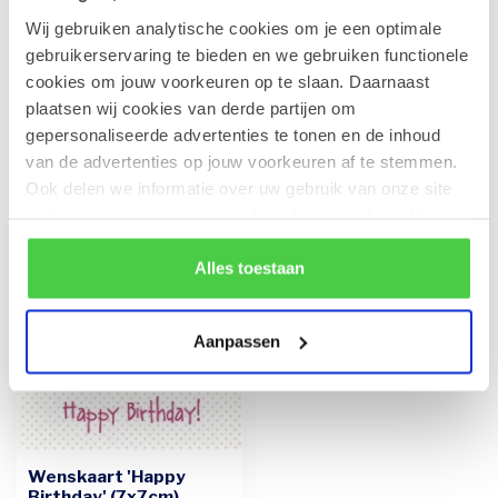
Wij gebruiken analytische cookies om je een optimale
Leonidas Rode Juwelendoos
gebruikerservaring te bieden en we gebruiken functionele
€41,90
Op voorraad
cookies om jouw voorkeuren op te slaan. Daarnaast
plaatsen wij cookies van derde partijen om
gepersonaliseerde advertenties te tonen en de inhoud
van de advertenties op jouw voorkeuren af te stemmen.
Recent bekeken
Ook delen we informatie over uw gebruik van onze site
met onze partners voor social media en analyse. Hou er
rekening mee dat als je bepaalde cookies blokkeert, het
de correcte werking van de website kan verstoren.
Alles toestaan
Aanpassen
Wenskaart 'Happy
Birthday' (7x7cm)