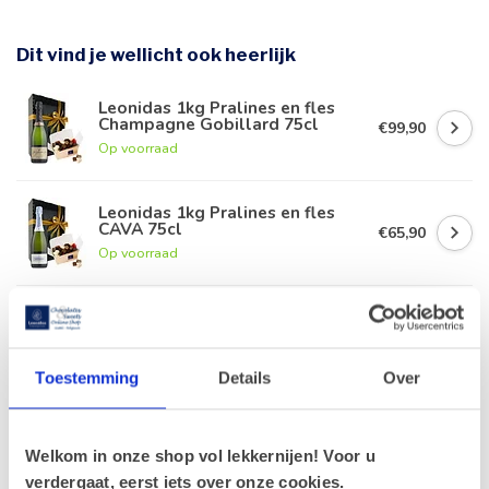
Dit vind je wellicht ook heerlijk
Leonidas 1kg Pralines en fles
Champagne Gobillard 75cl
€99,90
Op voorraad
Leonidas 1kg Pralines en fles
CAVA 75cl
€65,90
Op voorraad
Leonidas 1kg Pralines en fles
rode Porto 75cl
€63,90
Op voorraad
Toestemming
Details
Over
Leonidas 1kg Pralines en fles
Duvel 75cl
€56,90
Welkom in onze shop vol lekkernijen! Voor u
Op voorraad
verdergaat, eerst iets over onze cookies.