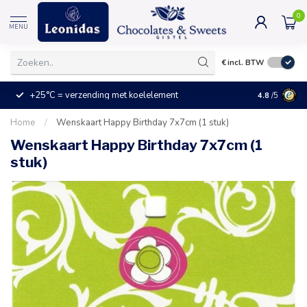
0
MENU
€
incl. BTW
+25°C = verzending met koelelement
Kleine prijz
4.8
/5
Home
/
Wenskaart Happy Birthday 7x7cm (1 stuk)
Wenskaart Happy Birthday 7x7cm (1
stuk)