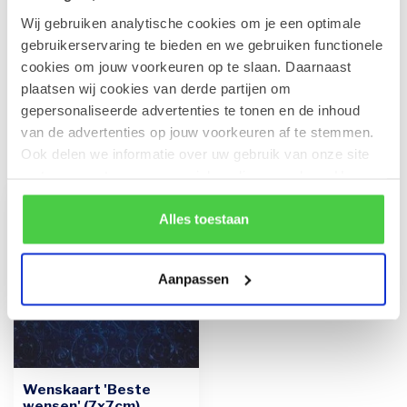
Wij gebruiken analytische cookies om je een optimale
Leonidas Rode Juwelendoos
gebruikerservaring te bieden en we gebruiken functionele
€41,90
Op voorraad
cookies om jouw voorkeuren op te slaan. Daarnaast
plaatsen wij cookies van derde partijen om
gepersonaliseerde advertenties te tonen en de inhoud
van de advertenties op jouw voorkeuren af te stemmen.
Recent bekeken
Ook delen we informatie over uw gebruik van onze site
met onze partners voor social media en analyse. Hou er
rekening mee dat als je bepaalde cookies blokkeert, het
de correcte werking van de website kan verstoren.
Alles toestaan
Aanpassen
Wenskaart 'Beste
wensen' (7x7cm)