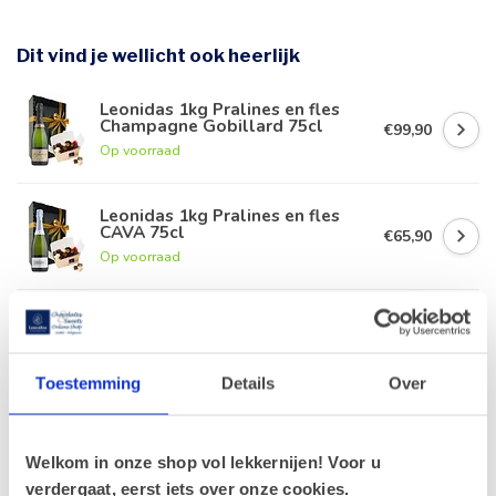
Dit vind je wellicht ook heerlijk
Leonidas 1kg Pralines en fles
Champagne Gobillard 75cl
€99,90
Op voorraad
Leonidas 1kg Pralines en fles
CAVA 75cl
€65,90
Op voorraad
Leonidas 1kg Pralines en fles
rode Porto 75cl
€63,90
Op voorraad
Toestemming
Details
Over
Leonidas 1kg Pralines en fles
Duvel 75cl
€56,90
Welkom in onze shop vol lekkernijen! Voor u
Op voorraad
verdergaat, eerst iets over onze cookies.