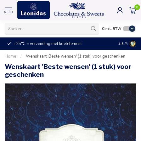
0
MENU
€
incl. BTW
+25°C = verzending met koelelement
Kleine prijz
4.8
/5
Home
/
Wenskaart 'Beste wensen' (1 stuk) voor geschenken
Wenskaart 'Beste wensen' (1 stuk) voor
geschenken