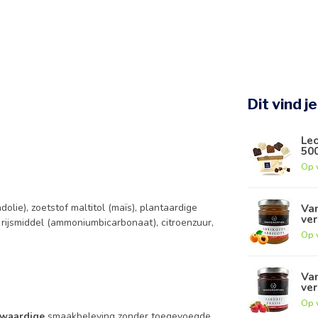
Dit vind j
Leo
50
Op 
Van
dolie), zoetstof maltitol (maïs), plantaardige
ver
 rijsmiddel (ammoniumbicarbonaat), citroenzuur,
Op 
Van
ver
Op 
waardige
smaakbeleving zonder toegevoegde