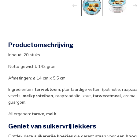
Productomschrijving
Inhoud: 20 stuks
Netto gewicht: 142 gram
Afmetingen: ø 14 cm x 5,5 cm
Ingrediënten:
tarwebloem
, plantaardige vetten (palmolie, raapzaa
vezels,
melkproteïnen
, raapzaadolie, zout,
tarwezetmeel
, aroma,
guargom.
Allergenen:
tarwe
,
melk
.
Geniet van suikervrij lekkers
Ontdek deze
suikervrije koekjes
die garant staan voor een
hoog