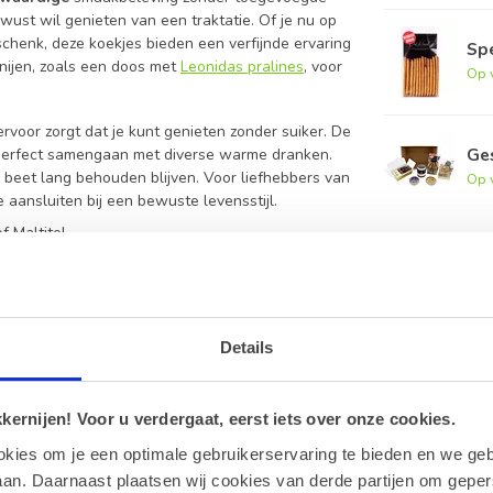
wust wil genieten van een traktatie. Of je nu op
schenk, deze koekjes bieden een verfijnde ervaring
Sp
rnijen, zoals een doos met
Leonidas pralines
, voor
Op 
 ervoor zorgt dat je kunt genieten zonder suiker. De
Ge
e perfect samengaan met diverse warme dranken.
e beet lang behouden blijven. Voor liefhebbers van
Op 
 aansluiten bij een bewuste levensstijl.
f Maltitol.
ecept.
ing.
je koekjes
Details
 met de zoetstof Maltitol.
ernijen! Voor u verdergaat, eerst iets over onze cookies.
laats om de knapperigheid te behouden.
okies om je een optimale gebruikerservaring te bieden en we geb
an. Daarnaast plaatsen wij cookies van derde partijen om geper
diëntenlijst voor alle details.