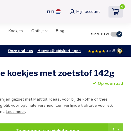
0
Mijn account
EUR
Koekjes
Ontbijt
Blog
€
incl. BTW
Onze pralines
Hoeveelheidskortingen
4.8
/5
je koekjes met zoetstof 142g
Op voorraad
ijen gezoet met Maltitol. Ideaal voor bij de koffie of thee,
g blik voor optimale versheid. Een verfijnde traktatie voor elk
nt.
Lees meer
.
Toevoegen aan winkelwagen