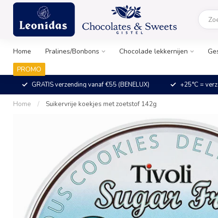
Home
Pralines/Bonbons
Chocolade lekkernijen
Ge
PROMO
GRATIS verzending vanaf €55 (BENELUX)
+25°C = verz
Home
/
Suikervrije koekjes met zoetstof 142g