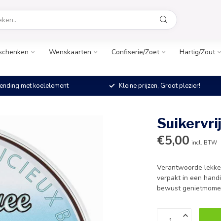
schenken
Wenskaarten
Confiserie/Zoet
Hartig/Zout
ending met koelelement
Kleine prijzen, Groot plezier!
Suikervri
€5,00
incl. BTW
Verantwoorde lekkern
verpakt in een handi
bewust genietmome