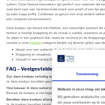
suikers. Deze Deense klassiekers zijn perfect voor iedereen die be
zoek bent naar een verantwoorde snack voor jezelf of een fijn ge
bij ieder kopje koffie. Combineer ze gerust met onze andere lekke
een compleet verwenmoment.
Deze koekjes zijn bereid met Maltitol, een natuurlijke zoetstof die
textuur is heerlijk knapperig en de smaak is subtiel, waardoor z
Ze zitten in een praktisch blik, zodat de versheid en de knapperig
variatie in onze
koekjes
categorie bieden wij diverse opties aan die
Ideaal voor een suikervrij dieet dankzij de natuurlijke zoetsto
Knapperig en smaakvol, bereid volgens traditioneel Deens r
Verpakt in een handig blik voor optimale versheid en bewar
FAQ – Veelgestelde vragen over suikervri
Toestemming
Zijn deze koekjes volledig suikervrij?
Ja, deze koekjes bevatten geen toegevoegde suikers en zijn gezoet
Hoe bewaar ik deze suikervrije koekjes het beste?
Welkom in onze shop vol lekk
Bewaar de koekjes in het bijgeleverde blik op een koele, droge p
Wij gebruiken analytische co
Bevatten deze koekjes allergenen?
om jouw voorkeuren op te sla
Ja, de koekjes bevatten tarwe en melkproteïnen. Raadpleeg de ingre