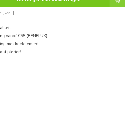
lijken
liteit!
ing vanaf €55 (BENELUX)
ing met koelelement
oot plezier!