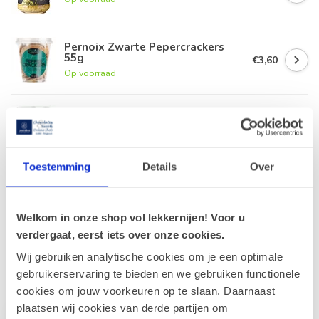
Pernoix Zwarte Pepercrackers
55g
€3,60
Op voorraad
Pernoix Wasabi Mix 140g
€17,90
Op voorraad
Toestemming
Details
Over
Pernoix Spice Balls 75g
€3,80
Op voorraad
Welkom in onze shop vol lekkernijen! Voor u
verdergaat, eerst iets over onze cookies.
Wij gebruiken analytische cookies om je een optimale
Recent bekeken
gebruikerservaring te bieden en we gebruiken functionele
cookies om jouw voorkeuren op te slaan. Daarnaast
plaatsen wij cookies van derde partijen om