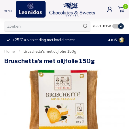
0
MENU
€
incl. BTW
+25°C = verzending met koelelement
Kleine prijz
4.8
/5
Home
/
Bruschetta's met olijfolie 150g
Bruschetta's met olijfolie 150g