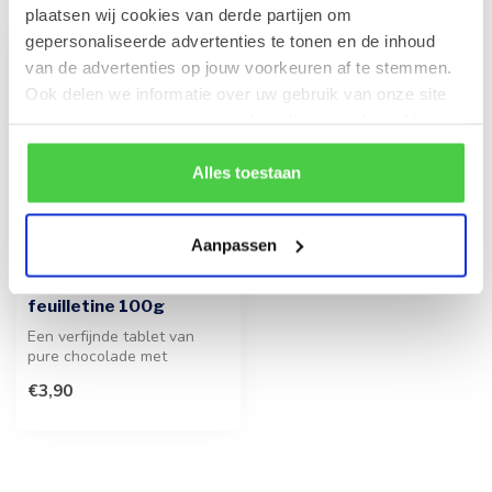
plaatsen wij cookies van derde partijen om
gepersonaliseerde advertenties te tonen en de inhoud
van de advertenties op jouw voorkeuren af te stemmen.
Ook delen we informatie over uw gebruik van onze site
met onze partners voor social media en analyse. Hou er
rekening mee dat als je bepaalde cookies blokkeert, het
de correcte werking van de website kan verstoren.
Alles toestaan
Aanpassen
LEONIDAS
Tablet Puur - Karamel
feuilletine 100g
Een verfijnde tablet van
pure chocolade met
knapperige stukjes karamel
€3,90
feuilleti...