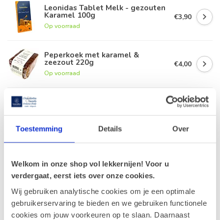
Leonidas Tablet Melk - gezouten
Karamel 100g
€3,90
Op voorraad
Peperkoek met karamel &
zeezout 220g
€4,00
Op voorraad
Karamel advocaat 120g
€5,90
Op voorraad
Toestemming
Details
Over
Leonidas Karamel - Gezouten 27g
€2,30
Op voorraad
Welkom in onze shop vol lekkernijen! Voor u
verdergaat, eerst iets over onze cookies.
Wij gebruiken analytische cookies om je een optimale
gebruikerservaring te bieden en we gebruiken functionele
Recent bekeken
cookies om jouw voorkeuren op te slaan. Daarnaast