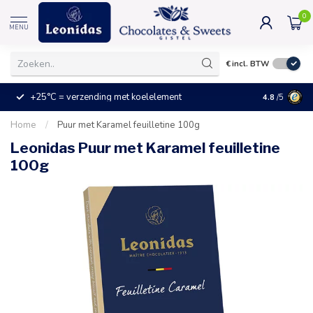
0
MENU
€
incl. BTW
+25°C = verzending met koelelement
Kleine prijz
4.8
/5
Home
/
Puur met Karamel feuilletine 100g
Leonidas Puur met Karamel feuilletine
100g