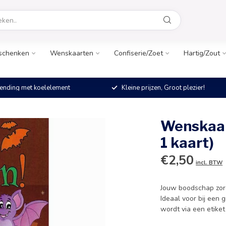
schenken
Wenskaarten
Confiserie/Zoet
Hartig/Zout
ending met koelelement
Kleine prijzen, Groot plezier!
Wenskaar
1 kaart)
€2,50
incl. BTW
Jouw boodschap zorg
Ideaal voor bij een
wordt via een etike