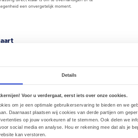
egenheid een onvergetelijk moment.
kaart
e van de wenskaart aangebracht.
erzorgde uitstraling.
Details
ernijen! Voor u verdergaat, eerst iets over onze cookies.
ladegeschenken en lekkernijen.
okies om je een optimale gebruikerservaring te bieden en we geb
nskaarten?
an. Daarnaast plaatsen wij cookies van derde partijen om geper
arten op onze website.
dvertenties op jouw voorkeuren af te stemmen. Ook delen we inf
voor social media en analyse. Hou er rekening mee dat als je be
ebsite kan verstoren.