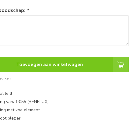
 boodschap:
*
Toevoegen aan winkelwagen
lijken
liteit!
ing vanaf €55 (BENELUX)
ing met koelelement
oot plezier!