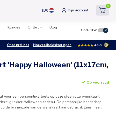
0
Mijn account
EUR
Koekjes
Ontbijt
Blog
€
incl. BTW
Onze pralines
Hoeveelheidskortingen
4.8
/5
t 'Happy Halloween' (11x17cm,
Op voorraad
t voor een persoonlijke toets op deze sfeervolle wenskaart.
 griezelig lekker Halloween cadeau. De persoonlijke boodschap
t op de binnenzijde van de wenskaart aangebracht.
Lees meer
.