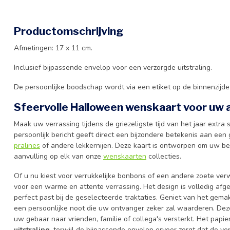
Productomschrijving
Afmetingen: 17 x 11 cm.
Inclusief bijpassende envelop voor een verzorgde uitstraling.
De persoonlijke boodschap wordt via een etiket op de binnenzijd
Sfeervolle Halloween wenskaart voor uw 
Maak uw verrassing tijdens de griezeligste tijd van het jaar extra
persoonlijk bericht geeft direct een bijzondere betekenis aan een
pralines
of andere lekkernijen. Deze kaart is ontworpen om uw bes
aanvulling op elk van onze
wenskaarten
collecties.
Of u nu kiest voor verrukkelijke bonbons of een andere zoete ver
voor een warme en attente verrassing. Het design is volledig a
perfect past bij de geselecteerde traktaties. Geniet van het ge
een persoonlijke noot die uw ontvanger zeker zal waarderen. De
uw gebaar naar vrienden, familie of collega's versterkt. Het papie
uitstraling
, terwijl de bijpassende envelop ervoor zorgt dat de ve