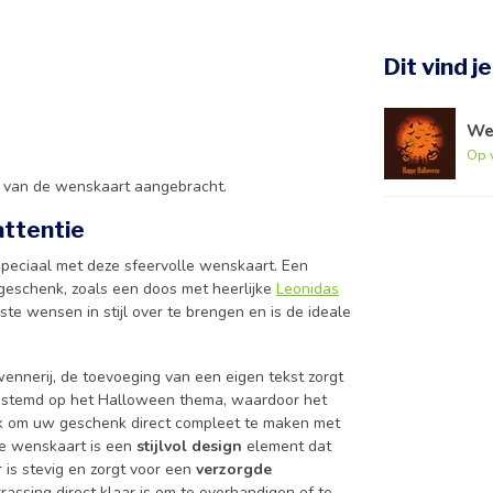
Dit vind j
We
Op 
e van de wenskaart aangebracht.
attentie
 speciaal met deze sfeervolle wenskaart. Een
 geschenk, zoals een doos met heerlijke
Leonidas
te wensen in stijl over te brengen en is de ideale
wennerij, de toevoeging van een eigen tekst zorgt
fgestemd op het Halloween thema, waardoor het
mak om uw geschenk direct compleet te maken met
ze wenskaart is een
stijlvol design
element dat
r is stevig en zorgt voor een
verzorgde
rrassing direct klaar is om te overhandigen of te