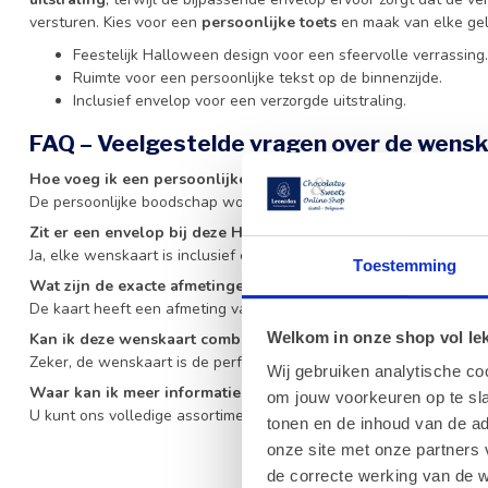
versturen. Kies voor een
persoonlijke toets
en maak van elke gel
Feestelijk Halloween design voor een sfeervolle verrassing.
Ruimte voor een persoonlijke tekst op de binnenzijde.
Inclusief envelop voor een verzorgde uitstraling.
FAQ – Veelgestelde vragen over de wens
Hoe voeg ik een persoonlijke tekst toe aan de wenskaart?
De persoonlijke boodschap wordt via een etiket op de binnenzijd
Zit er een envelop bij deze Halloween wenskaart?
Ja, elke wenskaart is inclusief een bijpassende envelop voor een v
Toestemming
Wat zijn de exacte afmetingen van deze wenskaart?
De kaart heeft een afmeting van 17 x 11 cm.
Welkom in onze shop vol lekk
Kan ik deze wenskaart combineren met andere producten?
Zeker, de wenskaart is de perfecte toevoeging aan al onze choco
Wij gebruiken analytische co
Waar kan ik meer informatie vinden over het assortiment we
om jouw voorkeuren op te sla
U kunt ons volledige assortiment bekijken in de categorie wenska
tonen en de inhoud van de a
onze site met onze partners 
de correcte werking van de w