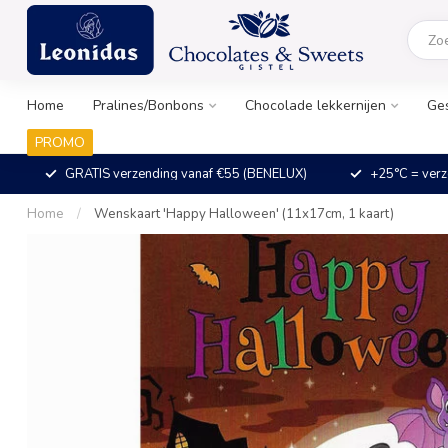
Home
Pralines/Bonbons
Chocolade lekkernijen
Ge
PROMO
GRATIS verzending vanaf €55 (BENELUX)
+25°C = verz
Home
/
Wenskaart 'Happy Halloween' (11x17cm, 1 kaart)