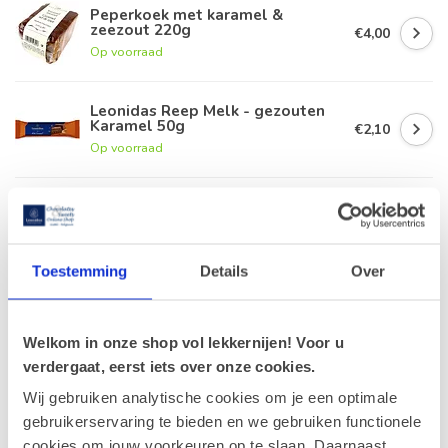
Peperkoek met karamel &
zeezout 220g
€4,00
Op voorraad
Leonidas Reep Melk - gezouten
Karamel 50g
€2,10
Op voorraad
Leonidas Amandelkoekjes met
chocolade
€4,90
Op voorraad
Toestemming
Details
Over
Leonidas Karamel - Gezouten 27g
€2,30
Op voorraad
Welkom in onze shop vol lekkernijen! Voor u
verdergaat, eerst iets over onze cookies.
Wij gebruiken analytische cookies om je een optimale
gebruikerservaring te bieden en we gebruiken functionele
Recent bekeken
cookies om jouw voorkeuren op te slaan. Daarnaast