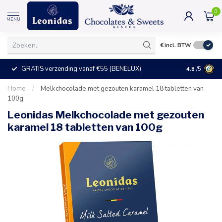
0
MENU
€
incl. BTW
GRATIS verzending vanaf €55 (BENELUX)
+25°C = ve
4.8
/5
Home
/
Melkchocolade met gezouten karamel 18 tabletten van
100g
Leonidas Melkchocolade met gezouten
karamel 18 tabletten van 100g