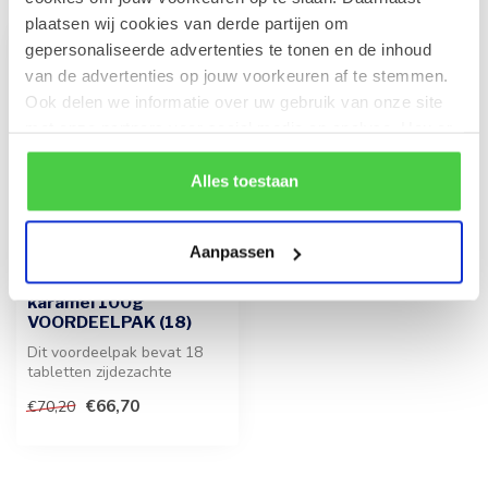
plaatsen wij cookies van derde partijen om
gepersonaliseerde advertenties te tonen en de inhoud
-5%
van de advertenties op jouw voorkeuren af te stemmen.
Ook delen we informatie over uw gebruik van onze site
met onze partners voor social media en analyse. Hou er
rekening mee dat als je bepaalde cookies blokkeert, het
de correcte werking van de website kan verstoren.
Alles toestaan
Aanpassen
LEONIDAS
Tablet Melk - gezouten
karamel 100g
VOORDEELPAK (18)
Dit voordeelpak bevat 18
tabletten zijdezachte
melkchocolade met
€66,70
€70,20
knapperige Fran...