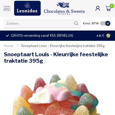
0
MENU
€
incl. BTW
GRATIS verzending vanaf €55 (BENELUX)
+25°C = ve
4.8
/5
Home
/
Snoeptaart Louis - Kleurrijke feestelijke traktatie 395g
Snoeptaart Louis - Kleurrijke feestelijke
traktatie 395g