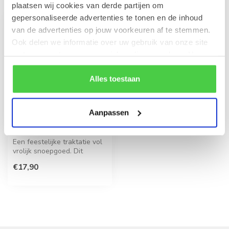
plaatsen wij cookies van derde partijen om
gepersonaliseerde advertenties te tonen en de inhoud
van de advertenties op jouw voorkeuren af te stemmen.
Ook delen we informatie over uw gebruik van onze site
met onze partners voor social media en analyse. Hou er
rekening mee dat als je bepaalde cookies blokkeert, het
de correcte werking van de website kan verstoren.
Alles toestaan
Aanpassen
Snoeptaart Louis
Een feestelijke traktatie vol
vrolijk snoepgoed. Dit
kleurrijke geschenk is een ...
€17,90