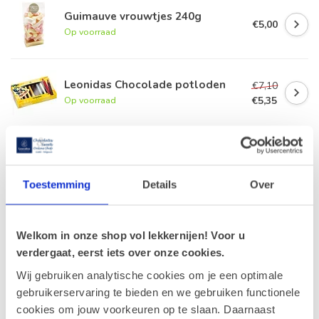
Guimauve vrouwtjes 240g
€5,00
Op voorraad
Leonidas Chocolade potloden
€7,10
€5,35
Op voorraad
Leonidas Chocolademunten
250g
€11,90
Op voorraad
Toestemming
Details
Over
Leonidas Zakje Marsepein
Fruitkorf 200g
€9,90
Welkom in onze shop vol lekkernijen! Voor u
Op voorraad
verdergaat, eerst iets over onze cookies.
Wij gebruiken analytische cookies om je een optimale
gebruikerservaring te bieden en we gebruiken functionele
Recent bekeken
cookies om jouw voorkeuren op te slaan. Daarnaast