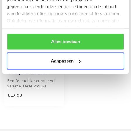
gepersonaliseerde advertenties te tonen en de inhoud
van de advertenties op jouw voorkeuren af te stemmen.
Ook delen we informatie over uw gebruik van onze site
met onze partners voor social media en analyse. Hou er
rekening mee dat als je bepaalde cookies blokkeert, het
de correcte werking van de website kan verstoren.
Alles toestaan
Aanpassen
Snoeptaart Marie
Een feestelijke creatie vol
variatie. Deze vrolijke
blikvanger vormt de ideale
€17,90
t...