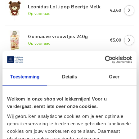
Leonidas Lollipop Beertje Melk
€2,60
Op voorraad
Guimauve vrouwtjes 240g
€5,00
Op voorraad
Leonidas Chocolade potloden
€7,10
€5,35
Op voorraad
Toestemming
Details
Over
Leonidas Chocolademunten
250g
Welkom in onze shop vol lekkernijen! Voor u
€11,90
Op voorraad
verdergaat, eerst iets over onze cookies.
Wij gebruiken analytische cookies om je een optimale
gebruikerservaring te bieden en we gebruiken functionele
cookies om jouw voorkeuren op te slaan. Daarnaast
Recent bekeken
plaatsen wij cookies van derde partijen om