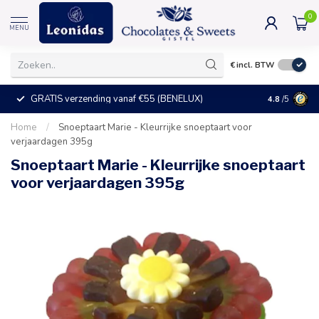
0
MENU
€
incl. BTW
GRATIS verzending vanaf €55 (BENELUX)
+25°C = ve
4.8
/5
Home
/
Snoeptaart Marie - Kleurrijke snoeptaart voor
verjaardagen 395g
Snoeptaart Marie - Kleurrijke snoeptaart
voor verjaardagen 395g