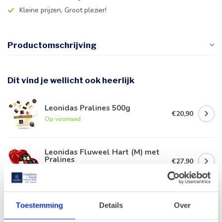
Kleine prijzen, Groot plezier!
Productomschrijving
Dit vind je wellicht ook heerlijk
Leonidas Pralines 500g
€20,90
Op voorraad
Leonidas Fluweel Hart (M) met
Pralines
€27,90
Op voorraad
Leonidas Blauwe ladedoos 40
Toestemming
Details
Over
pralines
€41,90
Op voorraad