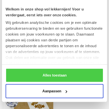
Welkom in onze shop vol lekkernijen! Voor u
Leonidas Chocolade potloden
€7,10
verdergaat, eerst iets over onze cookies.
€5,35
Op voorraad
Wij gebruiken analytische cookies om je een optimale
gebruikerservaring te bieden en we gebruiken functionele
cookies om jouw voorkeuren op te slaan. Daarnaast
Guimauve vrouwtjes 240g
plaatsen wij cookies van derde partijen om
€5,00
Op voorraad
gepersonaliseerde advertenties te tonen en de inhoud
van de advertenties op jouw voorkeuren af te stemmen.
Ook delen we informatie over uw gebruik van onze site
met onze partners voor social media en analyse. Hou er
Recent bekeken
rekening mee dat als je bepaalde cookies blokkeert, het
de correcte werking van de website kan verstoren.
Alles toestaan
Aanpassen