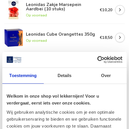
Leonidas Zakje Marsepein
Aardbei (10 stuks)
€10,20
Op voorraad
Leonidas Cube Orangettes 350g
€18,50
Op voorraad
Geldhof Zakje 15 Cuberdons
€8,50
Op voorraad
Toestemming
Details
Over
Macarons aardbei, pistache en
citroen (6 stuks)
€6,00
Welkom in onze shop vol lekkernijen! Voor u
Op voorraad
verdergaat, eerst iets over onze cookies.
Wij gebruiken analytische cookies om je een optimale
gebruikerservaring te bieden en we gebruiken functionele
Recent bekeken
cookies om jouw voorkeuren op te slaan. Daarnaast