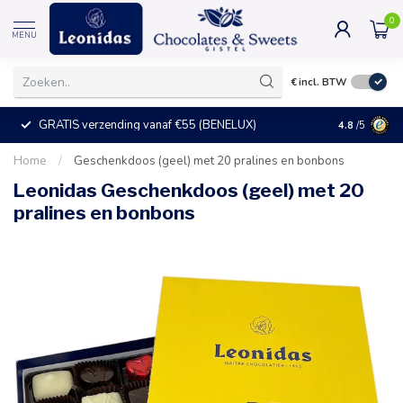
0
MENU
€
incl. BTW
GRATIS verzending vanaf €55 (BENELUX)
+25°C = ve
4.8
/5
Home
/
Geschenkdoos (geel) met 20 pralines en bonbons
Leonidas Geschenkdoos (geel) met 20
pralines en bonbons