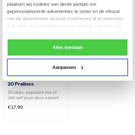
plaatsen wij cookies van derde partijen om
gepersonaliseerde advertenties te tonen en de inhoud
van de advertenties op jouw voorkeuren af te stemmen.
Ook delen we informatie over uw gebruik van onze site
met onze partners voor social media en analyse. Hou er
rekening mee dat als je bepaalde cookies blokkeert, het
de correcte werking van de website kan verstoren.
Alles toestaan
Aanpassen
LEONIDAS
Geschenkdoos (geel)
20 Pralines
20 stuks: populaire mix of
stel zelf jouw doos samen!
Een hoogwaardig geschenk
€17,90
v...