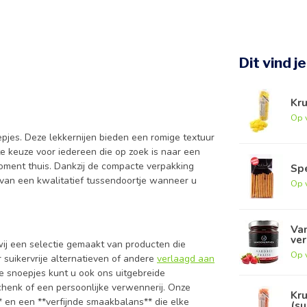
Dit vind j
Kru
Op 
pjes. Deze lekkernijen bieden een romige textuur
te keuze voor iedereen die op zoek is naar een
ment thuis. Dankzij de compacte verpakking
Sp
n van een kwalitatief tussendoortje wanneer u
Op 
Van
ver
wij een selectie gemaakt van producten die
Op 
 suikervrije alternatieven of andere
verlaagd aan
ze snoepjes kunt u ook ons uitgebreide
henk of een persoonlijke verwennerij. Onze
Kr
 en een **verfijnde smaakbalans** die elke
(su