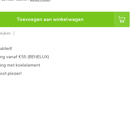
Toevoegen aan winkelwagen
lijken
liteit!
ing vanaf €55 (BENELUX)
ing met koelelement
oot plezier!