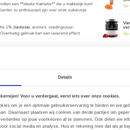
dien een **ideale traktatie** die u makkelijk kunt
Op 
nten zo enthousiast zijn over onze suikervrije
Va
ver
che 1% (
lactose
), aroma's, voedingszuur:
e. Overmatig gebruik kan een laxerend effect
Op 
en geen toegevoegde suikers.
Details
grediëntenlijst voor alle details.
ernijen! Voor u verdergaat, eerst iets over onze cookies.
okies om je een optimale gebruikerservaring te bieden en we geb
axerend effect hebben.
an. Daarnaast plaatsen wij cookies van derde partijen om geper
dvertenties op jouw voorkeuren af te stemmen. Ook delen we inf
icht, om de smaak en textuur optimaal te houden.
voor social media en analyse. Hou er rekening mee dat als je be