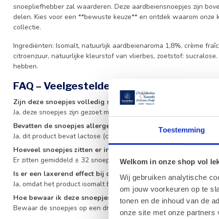
snoepliefhebber zal waarderen. Deze aardbeiensnoepjes zijn boven
delen. Kies voor een **bewuste keuze** en ontdek waarom onze kla
collectie.
Ingrediënten: Isomalt, natuurlijk aardbeienaroma 1,8%, crème fraî
citroenzuur, natuurlijke kleurstof van vlierbes, zoetstof: sucralos
hebben.
FAQ – Veelgestelde vragen
Zijn deze snoepjes volledig suikervrij?
Ja, deze snoepjes zijn gezoet met isomalt en sucralose en bevatt
Bevatten de snoepjes allergenen?
Toestemming
Ja, dit product bevat lactose (crème fraîche). Raadpleeg altijd de in
Hoeveel snoepjes zitten er in een verpakking?
Er zitten gemiddeld ± 32 snoepjes in een verpakking van 35 gram.
Welkom in onze shop vol lekk
Is er een laxerend effect bij overmatig gebruik?
Wij gebruiken analytische co
Ja, omdat het product isomalt bevat, kan overmatig gebruik een l
om jouw voorkeuren op te sla
Hoe bewaar ik deze snoepjes het beste?
tonen en de inhoud van de a
Bewaar de snoepjes op een droge en koele plaats, uit direct zonl
onze site met onze partners 