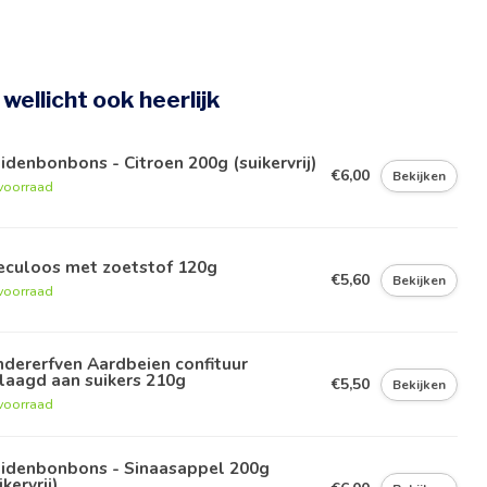
e wellicht ook heerlijk
idenbonbons - Citroen 200g (suikervrij)
€6,00
Bekijken
voorraad
eculoos met zoetstof 120g
€5,60
Bekijken
voorraad
dererfven Aardbeien confituur
laagd aan suikers 210g
€5,50
Bekijken
voorraad
uidenbonbons - Sinaasappel 200g
ikervrij)