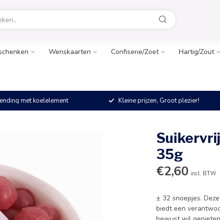
schenken
Wenskaarten
Confiserie/Zoet
Hartig/Zout
ending met koelelement
Kleine prijzen, Groot plezier!
Suikervri
35g
€2,60
incl. BTW
± 32 snoepjes. Deze 
biedt een verantwoo
bewust wil genieten