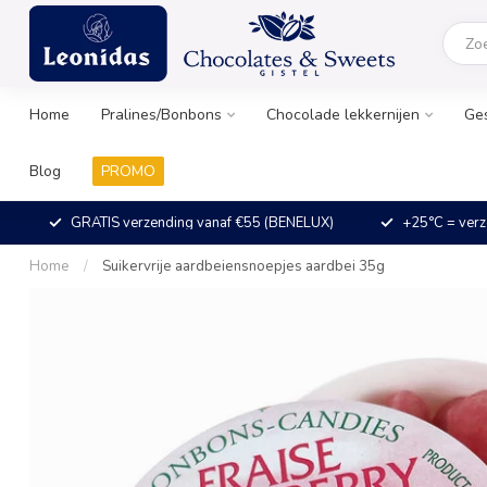
Home
Pralines/Bonbons
Chocolade lekkernijen
Ge
Blog
PROMO
GRATIS verzending vanaf €55 (BENELUX)
+25°C = verz
Home
/
Suikervrije aardbeiensnoepjes aardbei 35g