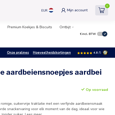
0
Mijn account
EUR
Premium Koekjes & Biscuits
Ontbijt
€
incl. BTW
Onze pralines
Hoeveelheidskortingen
4.8
/5
je aardbeiensnoepjes aardbei
Op voorraad
romige, suikervrije traktatie met een verfijnde aardbeiensmaak
rde snackervaring voor elk moment van de dag, ideaal voor wie
 zonder suiker.
Lees meer
.