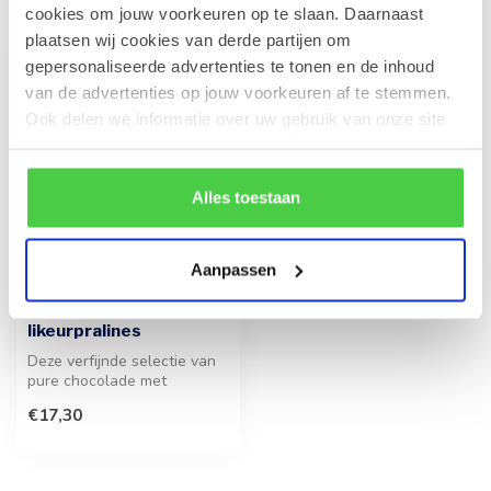
Recent bekeken
cookies om jouw voorkeuren op te slaan. Daarnaast
plaatsen wij cookies van derde partijen om
gepersonaliseerde advertenties te tonen en de inhoud
van de advertenties op jouw voorkeuren af te stemmen.
Ook delen we informatie over uw gebruik van onze site
met onze partners voor social media en analyse. Hou er
rekening mee dat als je bepaalde cookies blokkeert, het
de correcte werking van de website kan verstoren.
Alles toestaan
Aanpassen
LEONIDAS
Houten kistje 18
likeurpralines
Deze verfijnde selectie van
pure chocolade met
vloeibare kernen van sterke
€17,30
drank...