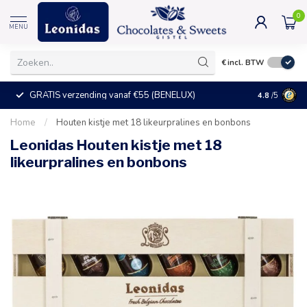
0
MENU
€
incl. BTW
GRATIS verzending vanaf €55 (BENELUX)
+25°C = ve
4.8
/5
Home
/
Houten kistje met 18 likeurpralines en bonbons
Leonidas Houten kistje met 18
likeurpralines en bonbons