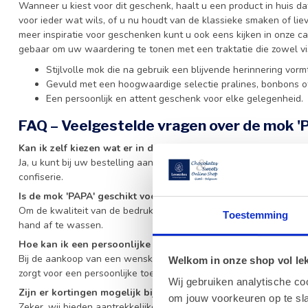
Wanneer u kiest voor dit geschenk, haalt u een product in huis da
voor ieder wat wils, of u nu houdt van de klassieke smaken of liev
meer inspiratie voor geschenken kunt u ook eens kijken in onze c
gebaar om uw waardering te tonen met een traktatie die zowel visu
Stijlvolle mok die na gebruik een blijvende herinnering vormt
Gevuld met een hoogwaardige selectie pralines, bonbons of
Een persoonlijk en attent geschenk voor elke gelegenheid.
FAQ – Veelgestelde vragen over de mok '
Kan ik zelf kiezen wat er in de mok 'PAPA' zit?
Ja, u kunt bij uw bestelling aangeven of u de mok gevuld wilt he
confiserie.
Is de mok 'PAPA' geschikt voor de vaatwasser?
Om de kwaliteit van de bedrukking op de mok 'PAPA' zo lang moge
Toestemming
hand af te wassen.
Hoe kan ik een persoonlijke boodschap toevoegen aan dit c
Bij de aankoop van een wenskaart wordt uw persoonlijke boodsch
Welkom in onze shop vol lekk
zorgt voor een persoonlijke toets bij uw mok 'PAPA'.
Wij gebruiken analytische co
Zijn er kortingen mogelijk bij grotere aantallen?
om jouw voorkeuren op te sla
Zeker, wij bieden aantrekkelijke hoeveelheidskortingen voor zakeli