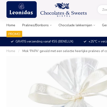
Home
Pralines/Bonbons
Chocolade lekkernijen
Ge
PROMO
GRATIS verzending vanaf €55 (BENELUX)
+25°C = verz
Home
/
Mok 'PAPA' gevuld met een selectie heerlijke pralines of co