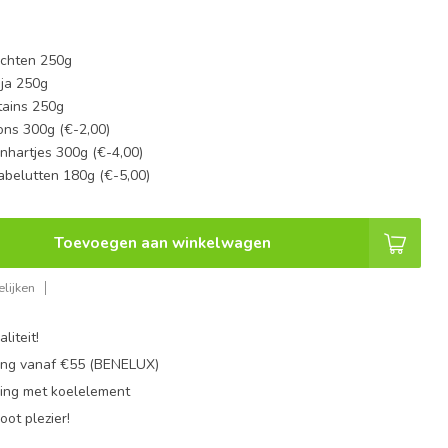
uchten 250g
ja 250g
tains 250g
ns 300g (€-2,00)
nhartjes 300g (€-4,00)
abelutten 180g (€-5,00)
Toevoegen aan winkelwagen
lijken
liteit!
ing vanaf €55 (BENELUX)
ing met koelelement
oot plezier!