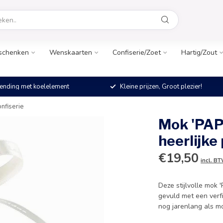
schenken
Wenskaarten
Confiserie/Zoet
Hartig/Zout
ending met koelelement
Kleine prijzen, Groot plezier!
nfiserie
Mok 'PAPA
heerlijke 
€19,50
incl. B
Deze stijlvolle mok
gevuld met een verfi
nog jarenlang als m