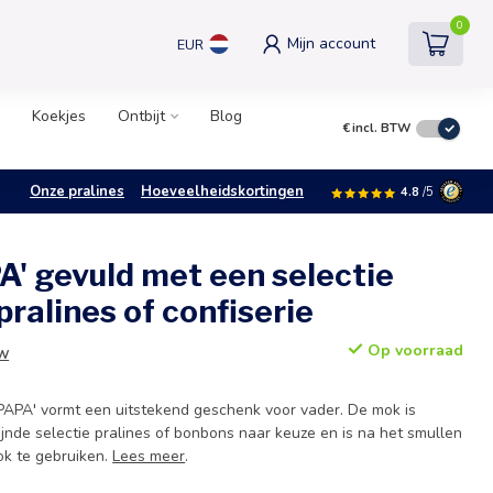
0
Mijn account
EUR
Koekjes
Ontbijt
Blog
€
incl. BTW
Onze pralines
Hoeveelheidskortingen
4.8
/5
' gevuld met een selectie
pralines of confiserie
Op voorraad
TW
 'PAPA' vormt een uitstekend geschenk voor vader. De mok is
jnde selectie pralines of bonbons naar keuze en is na het smullen
ok te gebruiken.
Lees meer
.