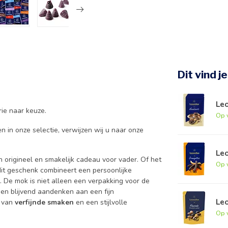
Dit vind j
Le
rie naar keuze.
Op 
n in onze selectie, verwijzen wij u naar onze
Le
 origineel en smakelijk cadeau voor vader. Of het
Op 
dit geschenk combineert een persoonlijke
. De mok is niet alleen een verpakking voor de
een blijvend aandenken aan een fijn
Le
n van
verfijnde smaken
en een stijlvolle
Op 