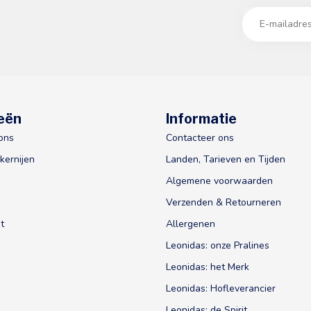
eën
Informatie
ons
Contacteer ons
kernijen
Landen, Tarieven en Tijden
Algemene voorwaarden
Verzenden & Retourneren
t
Allergenen
Leonidas: onze Pralines
Leonidas: het Merk
Leonidas: Hofleverancier
Leonidas: de Spirit