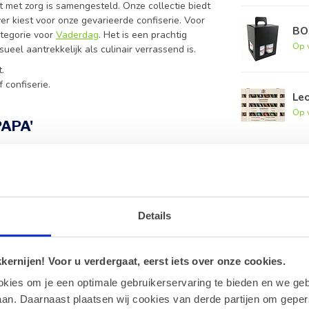
t met zorg is samengesteld. Onze collectie biedt
er kiest voor onze gevarieerde confiserie. Voor
BOX
ategorie voor
Vaderdag
. Het is een prachtig
Op 
eel aantrekkelijk als culinair verrassend is.
.
 confiserie.
Leo
Op 
PAPA'
bben met onze pralines, bonbons of diverse soorten
lijk te behouden, adviseren wij om deze met de
Details
adeau?
ap via een etiket op de kaart aangebracht, wat
ernijen! Voor u verdergaat, eerst iets over onze cookies.
okies om je een optimale gebruikerservaring te bieden en we geb
an. Daarnaast plaatsen wij cookies van derde partijen om geper
jke klanten of bij grotere bestellingen. Neem