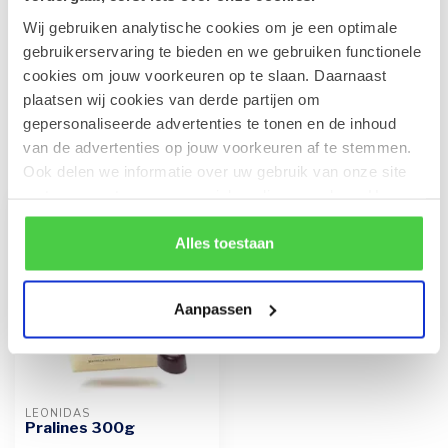
Wij gebruiken analytische cookies om je een optimale
Geldhof Zakje 15 Cuberdons
€8,50
gebruikerservaring te bieden en we gebruiken functionele
Op voorraad
cookies om jouw voorkeuren op te slaan. Daarnaast
plaatsen wij cookies van derde partijen om
gepersonaliseerde advertenties te tonen en de inhoud
van de advertenties op jouw voorkeuren af te stemmen.
Recent bekeken
Ook delen we informatie over uw gebruik van onze site
met onze partners voor social media en analyse. Hou er
rekening mee dat als je bepaalde cookies blokkeert, het
de correcte werking van de website kan verstoren.
Alles toestaan
Aanpassen
LEONIDAS
Pralines 300g