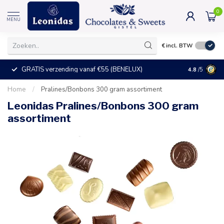
0
MENU
€
incl. BTW
GRATIS verzending vanaf €55 (BENELUX)
+25°C = ve
4.8
/5
Home
/
Pralines/Bonbons 300 gram assortiment
Leonidas Pralines/Bonbons 300 gram
assortiment