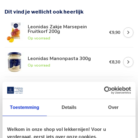
Dit vind je wellicht ook heerlijk
Leonidas Zakje Marsepein
Fruitkorf 200g
€9,90
Op voorraad
Leonidas Manonpasta 300g
€8,30
Op voorraad
Wenskaart 'Special delivery'
(7x7cm)
€1,00
Op voorraad
Toestemming
Details
Over
Leonidas Houten kistje 18
likeurpralines
€17,30
Op voorraad
Welkom in onze shop vol lekkernijen! Voor u
verdergaat, eerst iets over onze cookies.