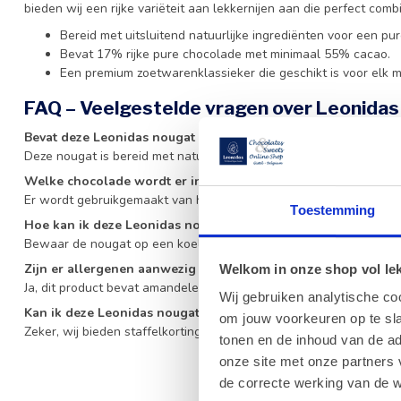
bieden wij een rijke variëteit aan lekkernijen aan die perfect com
Bereid met uitsluitend natuurlijke ingrediënten voor een pu
Bevat 17% rijke pure chocolade met minimaal 55% cacao.
Een premium zoetwarenklassieker die geschikt is voor elk 
FAQ – Veelgestelde vragen over Leonida
Bevat deze Leonidas nougat gluten?
Deze nougat is bereid met natuurlijke ingrediënten en bevat gee
Welke chocolade wordt er in de Leonidas nougat gebruikt?
Er wordt gebruikgemaakt van hoogwaardige pure chocolade met 
Toestemming
Hoe kan ik deze Leonidas nougat het beste bewaren?
Bewaar de nougat op een koele, droge plaats buiten direct zonlic
Zijn er allergenen aanwezig in de Leonidas chocoladenougat
Welkom in onze shop vol lekk
Ja, dit product bevat amandelen en ei.
Wij gebruiken analytische co
Kan ik deze Leonidas nougat als zakelijk geschenk bestellen?
om jouw voorkeuren op te sla
Zeker, wij bieden staffelkortingen voor grotere bestellingen. Ne
tonen en de inhoud van de a
onze site met onze partners 
de correcte werking van de w