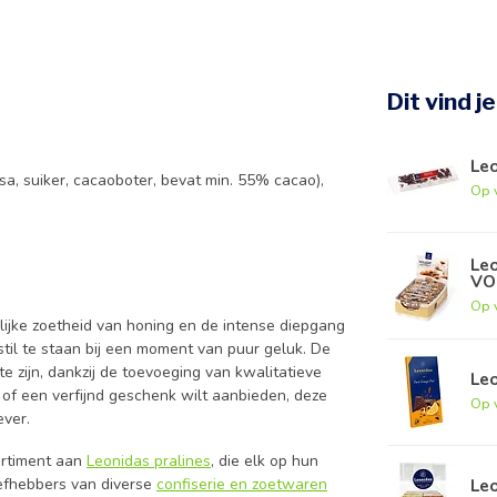
Dit vind j
Le
a, suiker, cacaoboter, bevat min. 55% cacao),
Op 
Le
VO
Op 
lijke zoetheid van honing en de intense diepgang
 stil te staan bij een moment van puur geluk. De
e zijn, dankzij de toevoeging van kwalitatieve
Leo
of een verfijnd geschenk wilt aanbieden, deze
Op 
ever.
ortiment aan
Leonidas pralines
, die elk op hun
Leo
iefhebbers van diverse
confiserie en zoetwaren