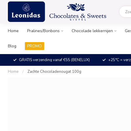
Home
Pralines/Bonbons
Chocolade lekkernijen
Ge
Blog
PROMO
GRATIS verzending vanaf €55 (BENELUX)
+25°C = verz
Home
/
Zachte Chocoladenougat 100g