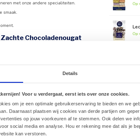
bineren met onze andere specialiteiten.
Op 
re smaak.
moment.
Le
Op 
s Zachte Chocoladenougat
n glutenhoudende granen.
minimaal 55% cacao voor een intense smaak.
Details
ht om de textuur optimaal te houden.
?
ernijen! Voor u verdergaat, eerst iets over onze cookies.
okies om je een optimale gebruikerservaring te bieden en we geb
an. Daarnaast plaatsen wij cookies van derde partijen om geper
em contact met ons op voor de mogelijkheden.
dvertenties op jouw voorkeuren af te stemmen. Ook delen we inf
voor social media en analyse. Hou er rekening mee dat als je be
ebsite kan verstoren.