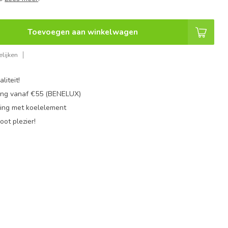
Toevoegen aan winkelwagen
lijken
liteit!
ing vanaf €55 (BENELUX)
ing met koelelement
oot plezier!