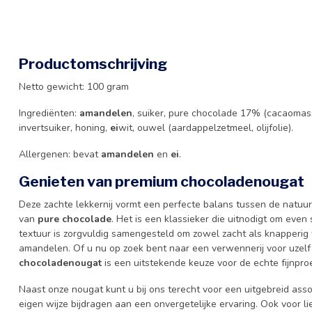
Productomschrijving
Netto gewicht: 100 gram
Ingrediënten:
amandelen
, suiker, pure chocolade 17% (cacaomass
invertsuiker, honing,
ei
wit, ouwel (aardappelzetmeel, olijfolie).
Allergenen: bevat
amandelen
en
ei
.
Genieten van premium chocoladenougat
Deze zachte lekkernij vormt een perfecte balans tussen de natuur
van
pure chocolade
. Het is een klassieker die uitnodigt om even
textuur is zorgvuldig samengesteld om zowel zacht als knapperig t
amandelen. Of u nu op zoek bent naar een verwennerij voor uzelf 
chocoladenougat
is een uitstekende keuze voor de echte fijnpro
Naast onze nougat kunt u bij ons terecht voor een uitgebreid ass
eigen wijze bijdragen aan een onvergetelijke ervaring. Ook voor l