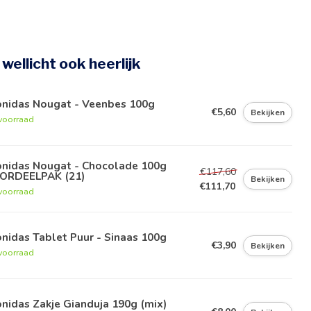
e wellicht ook heerlijk
onidas Nougat - Veenbes 100g
€5,60
Bekijken
voorraad
onidas Nougat - Chocolade 100g
€117,60
ORDEELPAK (21)
Bekijken
€111,70
voorraad
nidas Tablet Puur - Sinaas 100g
€3,90
Bekijken
voorraad
nidas Zakje Gianduja 190g (mix)