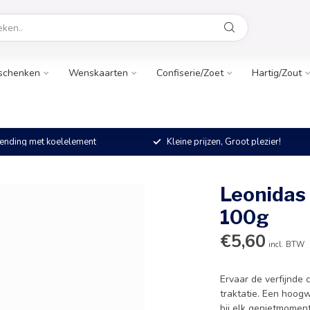
schenken
Wenskaarten
Confiserie/Zoet
Hartig/Zout
ending met koelelement
Kleine prijzen, Groot plezier!
Leonidas
100g
€5,60
incl. BTW
Ervaar de verfijnde
traktatie. Een hoog
bij elk genietmomen