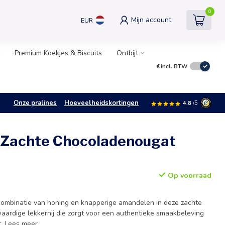
0
Mijn account
EUR
Premium Koekjes & Biscuits
Ontbijt
€
incl. BTW
Onze pralines
Hoeveelheidskortingen
4.8
/5
 Zachte Chocoladenougat
Op voorraad
 combinatie van honing en knapperige amandelen in deze zachte
waardige lekkernij die zorgt voor een authentieke smaakbeleving
t.
Lees meer
.