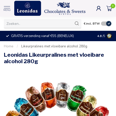
0
MENU
€
incl. BTW
GRATIS verzending vanaf €55 (BENELUX)
+25°C = ve
4.8
/5
Home
/
Likeurpralines met vloeibare alcohol 280g
Leonidas Likeurpralines met vloeibare
alcohol 280g