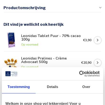
Productomschrijving
Dit vind je wellicht ook heerlijk
Leonidas Tablet Puur - 70% cacao
100g
€3,90
Op voorraad
Leonidas Pralines - Crème
Advocaat 500g
€20,90
Op voorraad
Leonidas 19 Kersenlikeur
pralines (Cerise)
€13,20
Toestemming
Details
Over
Op voorraad
Welkom in onze shop vol lekkernijen! Voor u
Advocaat Klassiek 400g