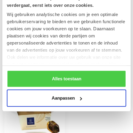
€17,90
verdergaat, eerst iets over onze cookies.
Op voorraad
Wij gebruiken analytische cookies om je een optimale
gebruikerservaring te bieden en we gebruiken functionele
Leonidas Zakje Marsepein
cookies om jouw voorkeuren op te slaan. Daarnaast
Fruitkorf 200g
€9,90
plaatsen wij cookies van derde partijen om
Op voorraad
gepersonaliseerde advertenties te tonen en de inhoud
van de advertenties op jouw voorkeuren af te stemmen.
Ook delen we informatie over uw gebruik van onze site
Recent bekeken
met onze partners voor social media en analyse. Hou er
rekening mee dat als je bepaalde cookies blokkeert, het
de correcte werking van de website kan verstoren.
Alles toestaan
Aanpassen