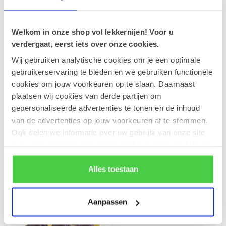
Geldhof Cuberdonstroop 330g
€9,90
Op voorraad
Welkom in onze shop vol lekkernijen! Voor u
verdergaat, eerst iets over onze cookies.
Wij gebruiken analytische cookies om je een optimale
Geldhof Cuberdonspek
€6,00
gebruikerservaring te bieden en we gebruiken functionele
Op voorraad
cookies om jouw voorkeuren op te slaan. Daarnaast
plaatsen wij cookies van derde partijen om
gepersonaliseerde advertenties te tonen en de inhoud
Regenboog lolly 50g
€2,30
van de advertenties op jouw voorkeuren af te stemmen.
Op voorraad
Ook delen we informatie over uw gebruik van onze site
met onze partners voor social media en analyse. Hou er
rekening mee dat als je bepaalde cookies blokkeert, het
de correcte werking van de website kan verstoren.
Alles toestaan
Recent bekeken
Aanpassen