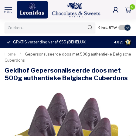
0
MENU
€
incl. BTW
GRATIS verzending vanaf €55 (BENELUX)
+25°C = ve
4.8
/5
Home
/
Gepersonaliseerde doos met 500g authentieke Belgische
Cuberdons
Geldhof Gepersonaliseerde doos met
500g authentieke Belgische Cuberdons