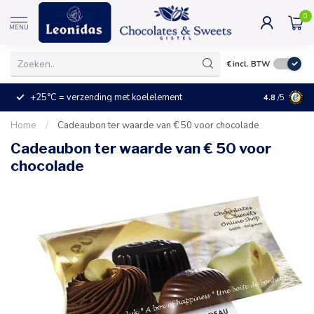
0
MENU
€
incl. BTW
+25°C = verzending met koelelement
Kleine prijz
4.8
/5
Home
/
Cadeaubon ter waarde van € 50 voor chocolade
Cadeaubon ter waarde van € 50 voor
chocolade