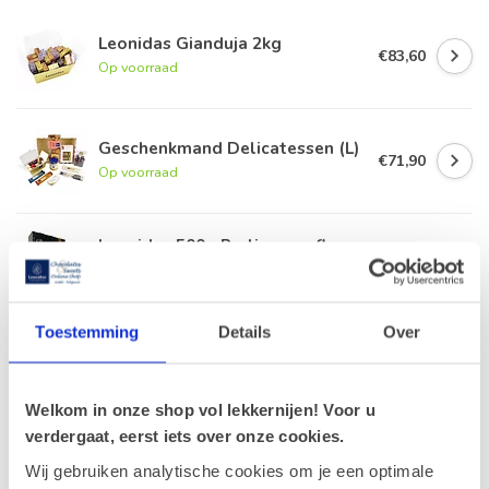
Leonidas Gianduja 2kg
€83,60
Op voorraad
Geschenkmand Delicatessen (L)
€71,90
Op voorraad
Leonidas 500g Pralines en fles
Champagne Gobillard 75cl
€79,90
Op voorraad
Toestemming
Details
Over
Wenskaart 'Special delivery'
(7x7cm)
€1,00
Op voorraad
Welkom in onze shop vol lekkernijen! Voor u
verdergaat, eerst iets over onze cookies.
Leonidas Napolitains 1,9kg
Wij gebruiken analytische cookies om je een optimale
€79,45
Op voorraad