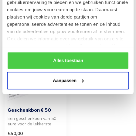
gebruikerservaring te bieden en we gebruiken functionele
cookies om jouw voorkeuren op te slaan. Daarnaast
plaatsen wij cookies van derde partijen om
gepersonaliseerde advertenties te tonen en de inhoud
Recent bekeken
van de advertenties op jouw voorkeuren af te stemmen.
Ook delen we informatie over uw gebruik van onze site
met onze partners voor social media en analyse. Hou er
rekening mee dat als je bepaalde cookies blokkeert, het
de correcte werking van de website kan verstoren.
Alles toestaan
Aanpassen
Geschenkbon € 50
Een geschenkbon van 50
euro voor de lekkerste
pralines en bonbons. Ideaal
€50,00
om iem...