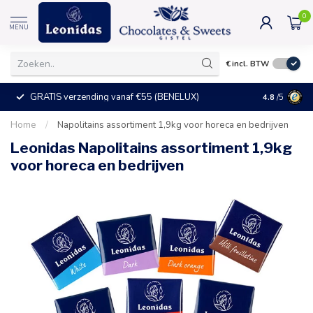
0
MENU
€
incl. BTW
GRATIS verzending vanaf €55 (BENELUX)
+25°C = ve
4.8
/5
Home
/
Napolitains assortiment 1,9kg voor horeca en bedrijven
Leonidas Napolitains assortiment 1,9kg
voor horeca en bedrijven