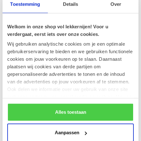
Toestemming
Details
Over
Leonidas Zakje Parels 350g
€14,70
Welkom in onze shop vol lekkernijen! Voor u
Op voorraad
verdergaat, eerst iets over onze cookies.
Wij gebruiken analytische cookies om je een optimale
Leonidas Cube Orangettes 350g
gebruikerservaring te bieden en we gebruiken functionele
€18,50
Op voorraad
cookies om jouw voorkeuren op te slaan. Daarnaast
plaatsen wij cookies van derde partijen om
gepersonaliseerde advertenties te tonen en de inhoud
Leonidas Napolitains 2,8kg
€117,05
van de advertenties op jouw voorkeuren af te stemmen.
VOORDEELPAK
€111,20
Ook delen we informatie over uw gebruik van onze site
Op voorraad
met onze partners voor social media en analyse. Hou er
rekening mee dat als je bepaalde cookies blokkeert, het
de correcte werking van de website kan verstoren.
Alles toestaan
Recent bekeken
Aanpassen