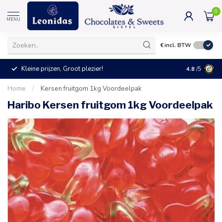
0
MENU
€
incl. BTW
Kleine prijzen, Groot plezier!
4.8
/5
Home
/
Kersen fruitgom 1kg Voordeelpak
Haribo Kersen fruitgom 1kg Voordeelpak