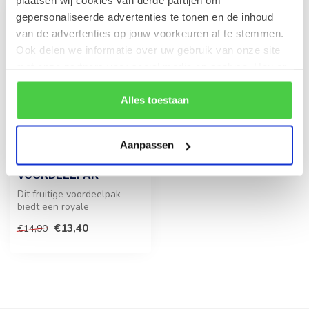
plaatsen wij cookies van derde partijen om
gepersonaliseerde advertenties te tonen en de inhoud
-10%
van de advertenties op jouw voorkeuren af te stemmen.
Ook delen we informatie over uw gebruik van onze site
met onze partners voor social media en analyse. Hou er
rekening mee dat als je bepaalde cookies blokkeert, het
de correcte werking van de website kan verstoren.
Alles toestaan
Aanpassen
HARIBO
Kersen 1kg
VOORDEELPAK
Dit fruitige voordeelpak
biedt een royale
hoeveelheid snoep in de
€13,40
€14,90
bekende vorm v...