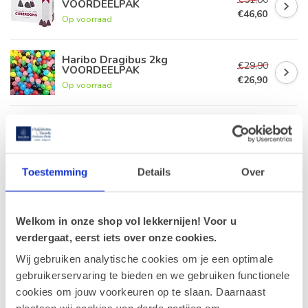
VOORDEELPAK
€46,60
Op voorraad
Haribo Dragibus 2kg
€29,90
VOORDEELPAK
€26,90
Op voorraad
Leonidas Chocolade potloden
€7,10
€5,35
Op voorraad
Toestemming
Details
Over
Leonidas Chocolademunten
250g
€11,90
Op voorraad
Welkom in onze shop vol lekkernijen! Voor u
verdergaat, eerst iets over onze cookies.
Wij gebruiken analytische cookies om je een optimale
gebruikerservaring te bieden en we gebruiken functionele
Recent bekeken
cookies om jouw voorkeuren op te slaan. Daarnaast