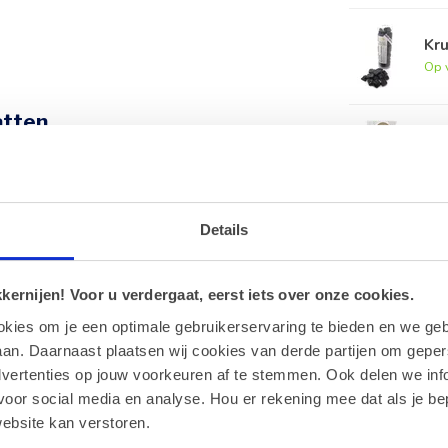
Kru
Op 
atten
Ge
Op 
n met een glutenvrij dieet.
nijssmaak.
Details
ht om de smaak en textuur optimaal te houden.
ernijen! Voor u verdergaat, eerst iets over onze cookies.
leurstof: carbo medicinalis vegetalis.
okies om je een optimale gebruikerservaring te bieden en we geb
an. Daarnaast plaatsen wij cookies van derde partijen om geper
omt op 140 gram in totaal.
dvertenties op jouw voorkeuren af te stemmen. Ook delen we inf
voor social media en analyse. Hou er rekening mee dat als je be
ebsite kan verstoren.