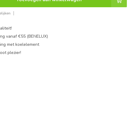
lijken
liteit!
ing vanaf €55 (BENELUX)
ing met koelelement
oot plezier!