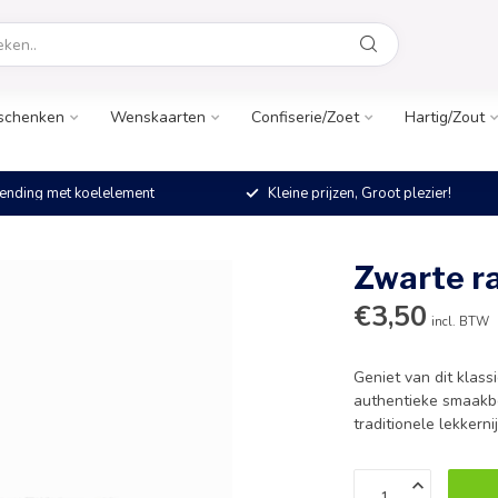
schenken
Wenskaarten
Confiserie/Zoet
Hartig/Zout
ending met koelelement
Kleine prijzen, Groot plezier!
Zwarte ra
€3,50
incl. BTW
Geniet van dit klas
authentieke smaakbel
traditionele lekkerni