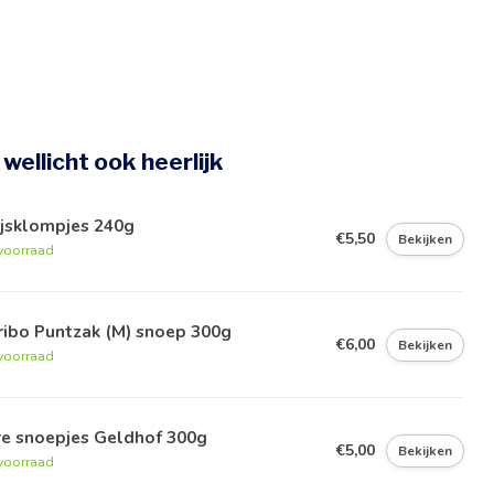
e wellicht ook heerlijk
ijsklompjes 240g
€5,50
Bekijken
voorraad
ribo Puntzak (M) snoep 300g
€6,00
Bekijken
voorraad
re snoepjes Geldhof 300g
€5,00
Bekijken
voorraad