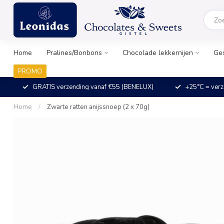
Home
Pralines/Bonbons
Chocolade lekkernijen
Ge
PROMO
GRATIS verzending vanaf €55 (BENELUX)
+25°C = verz
Home
/
Zwarte ratten anijssnoep (2 x 70g)