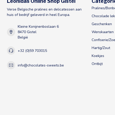
Leonidas Online Shop Gistel
Categori
Pralines/Bonb
Verse Belgische pralines en delicatessen aan
huis of bedrijf geleverd in heel Europa.
Chocolade lek
Geschenken
Kleine Konijnenboslaan 6
8470 Gistel
Wenskaarten
België
Confiserie/Zoe
Hartig/Zout
+32 (0)59 703015
Koekjes
Ontbijt
info@chocolates-sweets.be