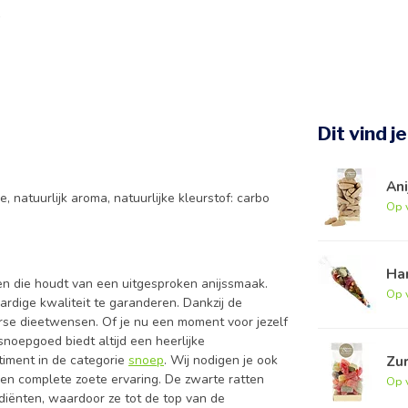
Dit vind j
An
, natuurlijk aroma, natuurlijke kleurstof: carbo
Op 
Ha
reen die houdt van een uitgesproken anijssmaak.
Op 
dige kwaliteit te garanderen. Dankzij de
erse dieetwensen. Of je nu een moment voor jezelf
snoepgoed biedt altijd een heerlijke
timent in de categorie
snoep
. Wij nodigen je ook
Zu
en complete zoete ervaring. De zwarte ratten
Op 
ediënten, waardoor ze tot de top van de