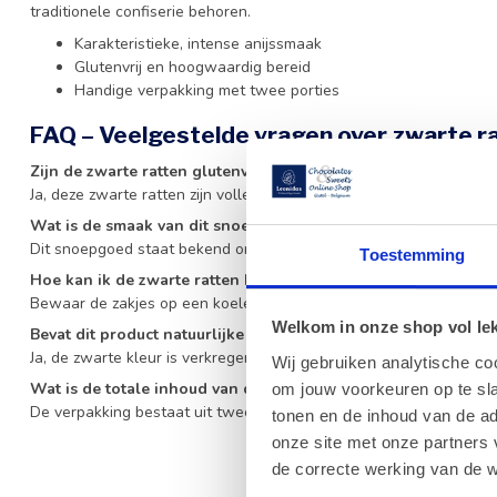
traditionele confiserie behoren.
Karakteristieke, intense anijssmaak
Glutenvrij en hoogwaardig bereid
Handige verpakking met twee porties
FAQ – Veelgestelde vragen over zwarte r
Zijn de zwarte ratten glutenvrij?
Ja, deze zwarte ratten zijn volledig glutenvrij en veilig voor mense
Wat is de smaak van dit snoepgoed?
Dit snoepgoed staat bekend om zijn karakteristieke en verfijnde a
Toestemming
Hoe kan ik de zwarte ratten het beste bewaren?
Bewaar de zakjes op een koele, droge plaats buiten direct zonlic
Welkom in onze shop vol lekk
Bevat dit product natuurlijke kleurstoffen?
Ja, de zwarte kleur is verkregen door het gebruik van natuurlijke k
Wij gebruiken analytische co
Wat is de totale inhoud van deze verpakking?
om jouw voorkeuren op te sla
De verpakking bestaat uit twee zakjes van elk 70 gram, wat neerk
tonen en de inhoud van de a
onze site met onze partners 
de correcte werking van de w