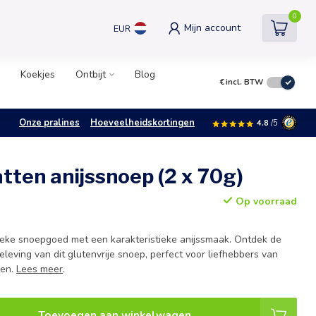
0
Mijn account
EUR
Koekjes
Ontbijt
Blog
€
incl. BTW
Onze pralines
Hoeveelheidskortingen
4.8
/5
tten anijssnoep (2 x 70g)
Op voorraad
sieke snoepgoed met een karakteristieke anijssmaak. Ontdek de
eving van dit glutenvrije snoep, perfect voor liefhebbers van
jen.
Lees meer
.
Toevoegen aan winkelwagen