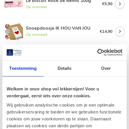
Le Biscuit Rose de Reims 100g
€5,90
Op voorraad
Snoepdoosje IK HOU VAN JOU
€14,90
Op voorraad
Leonidas Fluweel hart (L)
€39,90
Op voorraad
Toestemming
Details
Over
Geschenkmand Love XL
€74,90
Welkom in onze shop vol lekkernijen! Voor u
Op voorraad
verdergaat, eerst iets over onze cookies.
Wij gebruiken analytische cookies om je een optimale
gebruikerservaring te bieden en we gebruiken functionele
Recent bekeken
cookies om jouw voorkeuren op te slaan. Daarnaast
plaatsen wij cookies van derde partijen om