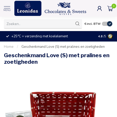
0
MENU
€
incl. BTW
+25°C = verzending met koelelement
Kleine prijz
4.8
/5
Home
/
Geschenkmand Love (S) met pralines en zoetigheden
Geschenkmand Love (S) met pralines en
zoetigheden