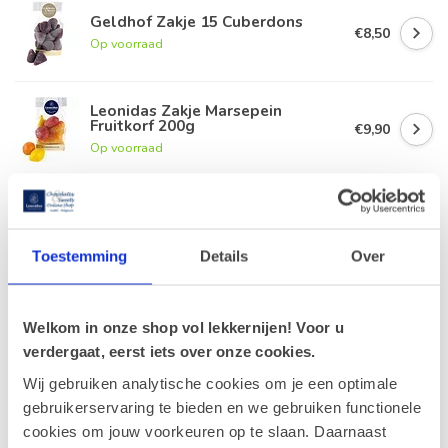
Geldhof Zakje 15 Cuberdons
€8,50
Op voorraad
Leonidas Zakje Marsepein
Fruitkorf 200g
€9,90
Op voorraad
Leonidas Cube Orangettes 350g
€18,50
Op voorraad
Toestemming
Details
Over
Leonidas Vruchtenpasta 500g
€20,90
Welkom in onze shop vol lekkernijen! Voor u
Op voorraad
verdergaat, eerst iets over onze cookies.
Wij gebruiken analytische cookies om je een optimale
gebruikerservaring te bieden en we gebruiken functionele
Recent bekeken
cookies om jouw voorkeuren op te slaan. Daarnaast