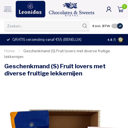
0
MENU
€
incl. BTW
GRATIS verzending vanaf €55 (BENELUX)
+25°C = ve
4.8
/5
Home
/
Geschenkmand (S) Fruit lovers met diverse fruitige
lekkernijen
Geschenkmand (S) Fruit lovers met
diverse fruitige lekkernijen