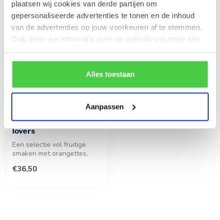
plaatsen wij cookies van derde partijen om
gepersonaliseerde advertenties te tonen en de inhoud
van de advertenties op jouw voorkeuren af te stemmen.
Ook delen we informatie over uw gebruik van onze site
met onze partners voor social media en analyse. Hou er
rekening mee dat als je bepaalde cookies blokkeert, het
de correcte werking van de website kan verstoren.
Alles toestaan
Aanpassen
Geschenkmand (S) Fruit
lovers
Een selectie vol fruitige
smaken met orangettes,
vruchtenpasta, calissons,
€36,50
macar...