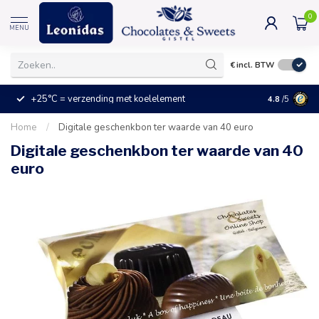
0
MENU
€
incl. BTW
+25°C = verzending met koelelement
Kleine prijz
4.8
/5
Home
/
Digitale geschenkbon ter waarde van 40 euro
Digitale geschenkbon ter waarde van 40
euro