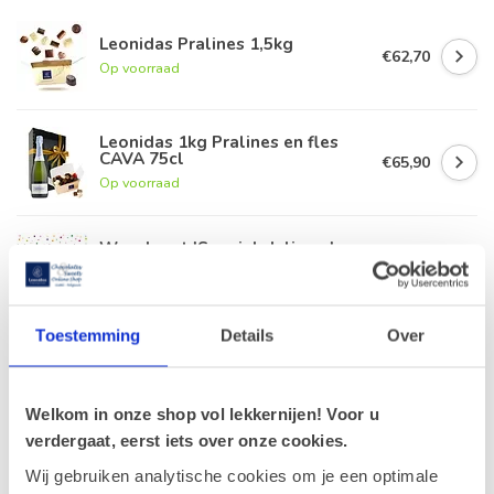
Leonidas Pralines 1,5kg
€62,70
Op voorraad
Leonidas 1kg Pralines en fles
CAVA 75cl
€65,90
Op voorraad
Wenskaart 'Special delivery'
(7x7cm)
€1,00
Op voorraad
Toestemming
Details
Over
Leonidas 750g Pralines en fles
Witte Wijn 75cl
€49,90
Op voorraad
Welkom in onze shop vol lekkernijen! Voor u
verdergaat, eerst iets over onze cookies.
Leonidas Orangettes 1,2kg
Wij gebruiken analytische cookies om je een optimale
€56,20
Op voorraad