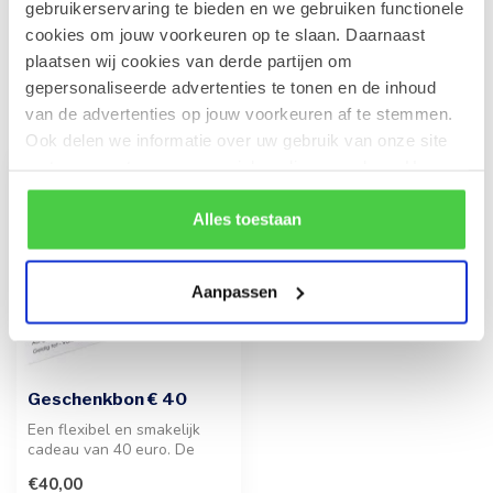
gebruikerservaring te bieden en we gebruiken functionele
cookies om jouw voorkeuren op te slaan. Daarnaast
plaatsen wij cookies van derde partijen om
gepersonaliseerde advertenties te tonen en de inhoud
Recent bekeken
van de advertenties op jouw voorkeuren af te stemmen.
Ook delen we informatie over uw gebruik van onze site
met onze partners voor social media en analyse. Hou er
rekening mee dat als je bepaalde cookies blokkeert, het
de correcte werking van de website kan verstoren.
Alles toestaan
Aanpassen
Geschenkbon € 40
Een flexibel en smakelijk
cadeau van 40 euro. De
ontvanger kiest zelf uit ons
€40,00
ui...