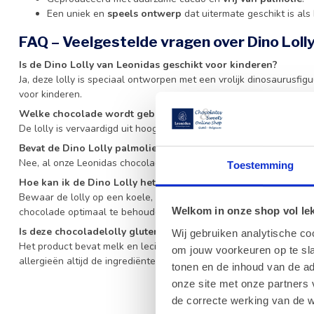
Een uniek en
speels ontwerp
dat uitermate geschikt is als 
FAQ – Veelgestelde vragen over Dino Loll
Is de Dino Lolly van Leonidas geschikt voor kinderen?
Ja, deze lolly is speciaal ontworpen met een vrolijk dinosaurusfigu
voor kinderen.
Welke chocolade wordt gebruikt voor de Dino Lolly?
De lolly is vervaardigd uit hoogwaardige Belgische melkchocolade
Bevat de Dino Lolly palmolie?
Nee, al onze Leonidas chocoladeproducten zijn volledig vrij van pa
Toestemming
Hoe kan ik de Dino Lolly het beste bewaren?
Bewaar de lolly op een koele, droge plaats uit de buurt van direct
Welkom in onze shop vol lekk
chocolade optimaal te behouden.
Is deze chocoladelolly glutenvrij?
Wij gebruiken analytische co
Het product bevat melk en lecithine, maar kan sporen van andere 
om jouw voorkeuren op te sla
allergieën altijd de ingrediëntenlijst op de verpakking.
tonen en de inhoud van de a
onze site met onze partners 
de correcte werking van de w