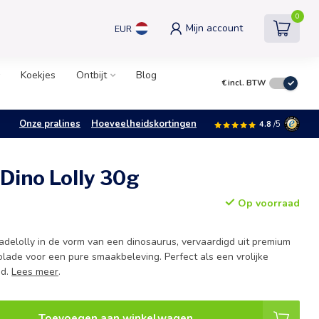
0
Mijn account
EUR
Koekjes
Ontbijt
Blog
€
incl. BTW
Onze pralines
Hoeveelheidskortingen
4.8
/5
Dino Lolly 30g
Op voorraad
adelolly in de vorm van een dinosaurus, vervaardigd uit premium
lade voor een pure smaakbeleving. Perfect als een vrolijke
nd.
Lees meer
.
Toevoegen aan winkelwagen