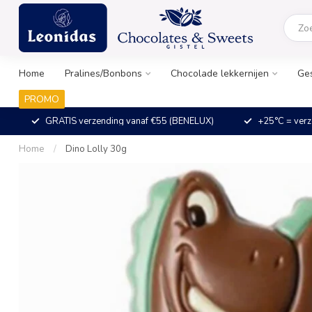
Home
Pralines/Bonbons
Chocolade lekkernijen
Ge
PROMO
GRATIS verzending vanaf €55 (BENELUX)
+25°C = verz
Home
/
Dino Lolly 30g