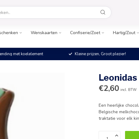
schenken
Wenskaarten
Confiserie/Zoet
Hartig/Zout
ending met koelelement
Kleine prijzen, Groot plezier!
Leonidas 
€2,60
incl. BTW
Een heerlijke chocol
Belgische melkchoco
traktatie voor elk ki