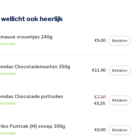
e wellicht ook heerlijk
imauve vrouwtjes 240g
€5,00
Bekijken
voorraad
onidas Chocolademunten 250g
€11,90
Bekijken
voorraad
onidas Chocolade potloden
€7,10
Bekijken
€5,35
voorraad
ribo Puntzak (M) snoep 300g
€6,00
Bekijken
voorraad