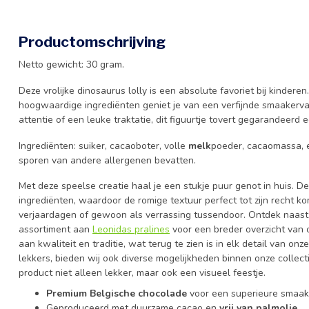
Productomschrijving
Netto gewicht: 30 gram.
Deze vrolijke dinosaurus lolly is een absolute favoriet bij kindere
hoogwaardige ingrediënten geniet je van een verfijnde smaakervar
attentie of een leuke traktatie, dit figuurtje tovert gegarandeerd e
Ingrediënten: suiker, cacaoboter, volle
melk
poeder, cacaomassa, 
sporen van andere allergenen bevatten.
Met deze speelse creatie haal je een stukje puur genot in huis. D
ingrediënten, waardoor de romige textuur perfect tot zijn recht kom
verjaardagen of gewoon als verrassing tussendoor. Ontdek naast 
assortiment aan
Leonidas pralines
voor een breder overzicht van
aan kwaliteit en traditie, wat terug te zien is in elk detail van o
lekkers, bieden wij ook diverse mogelijkheden binnen onze collec
product niet alleen lekker, maar ook een visueel feestje.
Premium Belgische chocolade
voor een superieure smaak
Geproduceerd met duurzame cacao en
vrij van palmolie
.