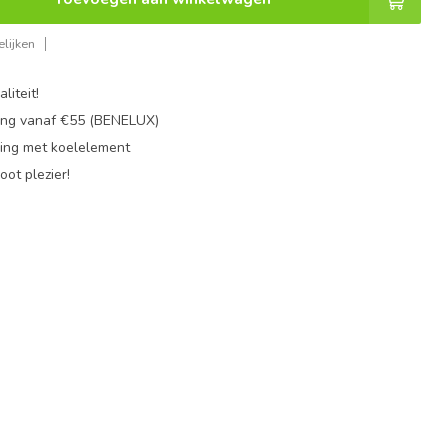
lijken
liteit!
ing vanaf €55 (BENELUX)
ing met koelelement
oot plezier!