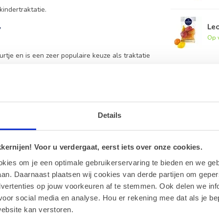
kindertraktatie.
Leo
y
Op 
urtje en is een zeer populaire keuze als traktatie
, bekend om zijn romige en rijke smaak.
lmolie.
Details
 zonlicht om de kwaliteit en textuur van de
ernijen! Voor u verdergaat, eerst iets over onze cookies.
okies om je een optimale gebruikerservaring te bieden en we geb
allergenen bevatten. Raadpleeg bij strikte
an. Daarnaast plaatsen wij cookies van derde partijen om geper
dvertenties op jouw voorkeuren af te stemmen. Ook delen we inf
voor social media en analyse. Hou er rekening mee dat als je be
ebsite kan verstoren.