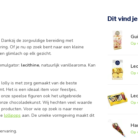
Dit vind j
Gu
n. Dankzij de zorgvuldige bereiding met
Op 
ing. Of je nu op zoek bent naar een kleine
en glimlach op elk gezicht.
emulgator:
lecithine
, natuurlijk vanillearoma. Kan
Le
Op 
e lolly is met zorg gemaakt van de beste
t. Het is een ideaal item voor feestjes,
Le
onze speelse figuren ook het uitgebreide
 onze chocoladekunst. Wij hechten veel waarde
Op 
nze producten. Voor wie op zoek is naar meer
tie
lollipops
aan. De unieke vormgeving maakt dit
Ha
ervaring.
Op 