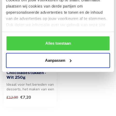
Recent bekeken
plaatsen wij cookies van derde partijen om
gepersonaliseerde advertenties te tonen en de inhoud
van de advertenties op jouw voorkeuren af te stemmen.
-40%
Ook delen we informatie over uw gebruik van onze site
met onze partners voor social media en analyse. Hou er
rekening mee dat als je bepaalde cookies blokkeert, het
de correcte werking van de website kan verstoren.
Alles toestaan
Aanpassen
LEONIDAS
Chocoladestukken -
Wit 250g
Ideaal voor het bereiden van
desserts, het maken van een
huisgemaakte chocolades...
€7,20
€12,00