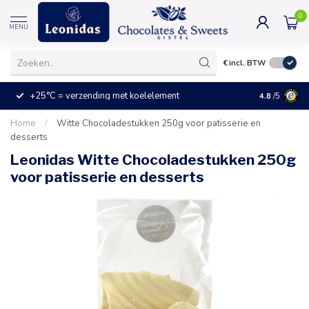
0
MENU
€
incl. BTW
+25°C = verzending met koelelement
Kleine prijz
4.8
/5
Home
/
Witte Chocoladestukken 250g voor patisserie en
desserts
Leonidas Witte Chocoladestukken 250g
voor patisserie en desserts