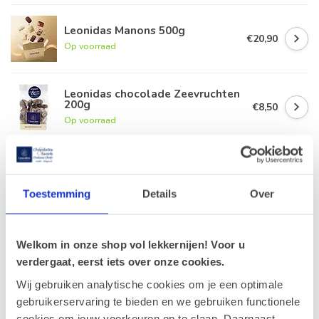
Leonidas Manons 500g
€20,90
Op voorraad
Leonidas chocolade Zeevruchten
200g
€8,50
Op voorraad
Leonidas Manonpasta 300g
€8,30
Op voorraad
Toestemming
Details
Over
Leonidas Zakje Parels 350g
€14,70
Welkom in onze shop vol lekkernijen! Voor u
Op voorraad
verdergaat, eerst iets over onze cookies.
Wij gebruiken analytische cookies om je een optimale
gebruikerservaring te bieden en we gebruiken functionele
cookies om jouw voorkeuren op te slaan. Daarnaast