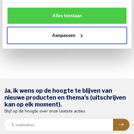
met onze partners voor social media en analyse. Hou er
rekening mee dat als je bepaalde cookies blokkeert, het
de correcte werking van de website kan verstoren.
Alles toestaan
PERNOIX
Party Mix 180g
Een gevarieerde knabbelmix
van gezouten pinda's en
Aanpassen
krokante rijstcrackers. De
€4,90
id...
Ja, ik wens op de hoogte te blijven van
nieuwe producten en thema's (uitschrijven
kan op elk moment).
Blijf op de hoogte over onze laatste acties