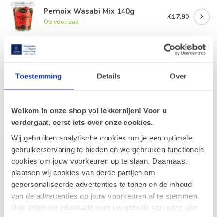
Pernoix Wasabi Mix 140g
€17,90
Op voorraad
Pernoix Spice Balls 75g
€3,80
Op voorraad
Toestemming
Details
Over
Welkom in onze shop vol lekkernijen! Voor u
Recent bekeken
verdergaat, eerst iets over onze cookies.
Wij gebruiken analytische cookies om je een optimale
gebruikerservaring te bieden en we gebruiken functionele
cookies om jouw voorkeuren op te slaan. Daarnaast
plaatsen wij cookies van derde partijen om
gepersonaliseerde advertenties te tonen en de inhoud
van de advertenties op jouw voorkeuren af te stemmen.
Ook delen we informatie over uw gebruik van onze site