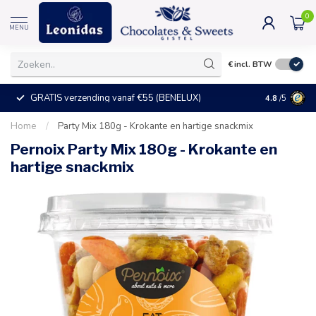
0
MENU
€
incl. BTW
GRATIS verzending vanaf €55 (BENELUX)
+25°C = ve
4.8
/5
Home
/
Party Mix 180g - Krokante en hartige snackmix
Pernoix Party Mix 180g - Krokante en
hartige snackmix