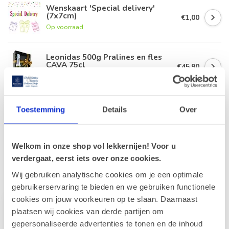
Wenskaart 'Special delivery'
(7x7cm)
€1,00
Op voorraad
Leonidas 500g Pralines en fles
CAVA 75cl
€45,90
Op voorraad
Leonidas 500g Pralines en fles
Toestemming
Details
Over
Champagne Gobillard 75cl
€79,90
Op voorraad
Welkom in onze shop vol lekkernijen! Voor u
verdergaat, eerst iets over onze cookies.
Recent bekeken
Wij gebruiken analytische cookies om je een optimale
gebruikerservaring te bieden en we gebruiken functionele
cookies om jouw voorkeuren op te slaan. Daarnaast
plaatsen wij cookies van derde partijen om
gepersonaliseerde advertenties te tonen en de inhoud