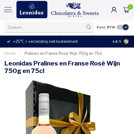
0
MENU
€
incl. BTW
+25°C = verzending met koelelement
Kleine prijz
4.8
/5
Home
/
Pralines en Franse Rosé Wijn 750g en 75cl
Leonidas Pralines en Franse Rosé Wijn
750g en 75cl