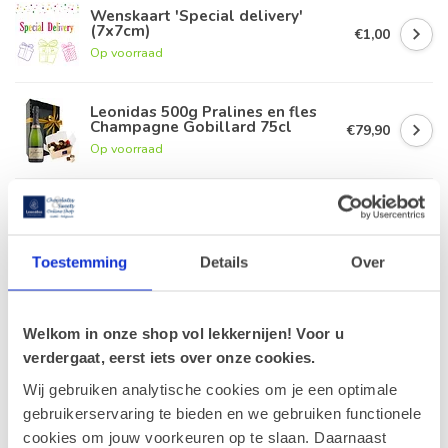
Wenskaart 'Special delivery'
(7x7cm)
€1,00
Op voorraad
Leonidas 500g Pralines en fles
Champagne Gobillard 75cl
€79,90
Op voorraad
Geschenkbon € 40
€40,00
Op voorraad
Toestemming
Details
Over
Leonidas 500g Pralines en fles
rode Porto 75cl
€43,90
Welkom in onze shop vol lekkernijen! Voor u
Op voorraad
verdergaat, eerst iets over onze cookies.
Wij gebruiken analytische cookies om je een optimale
gebruikerservaring te bieden en we gebruiken functionele
Recent bekeken
cookies om jouw voorkeuren op te slaan. Daarnaast