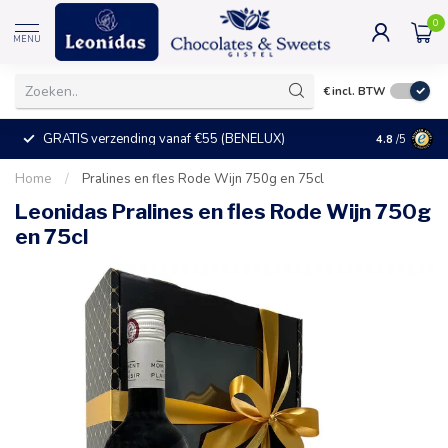
0
MENU
€
incl. BTW
GRATIS verzending vanaf €55 (BENELUX)
+25°C = ve
4.8
/5
Home
/
Pralines en fles Rode Wijn 750g en 75cl
Leonidas Pralines en fles Rode Wijn 750g
en 75cl