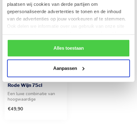
plaatsen wij cookies van derde partijen om
gepersonaliseerde advertenties te tonen en de inhoud
van de advertenties op jouw voorkeuren af te stemmen.
Ook delen we informatie over uw gebruik van onze site
met onze partners voor social media en analyse. Hou er
rekening mee dat als je bepaalde cookies blokkeert, het
de correcte werking van de website kan verstoren.
Alles toestaan
Aanpassen
LEONIDAS
750g Pralines en fles
Rode Wijn 75cl
Een luxe combinatie van
hoogwaardige
chocoladelekkernijen met
€49,90
een elegante fles ...