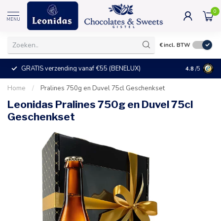
0
MENU
€
incl. BTW
GRATIS verzending vanaf €55 (BENELUX)
+25°C = ve
4.8
/5
Home
/
Pralines 750g en Duvel 75cl Geschenkset
Leonidas Pralines 750g en Duvel 75cl
Geschenkset