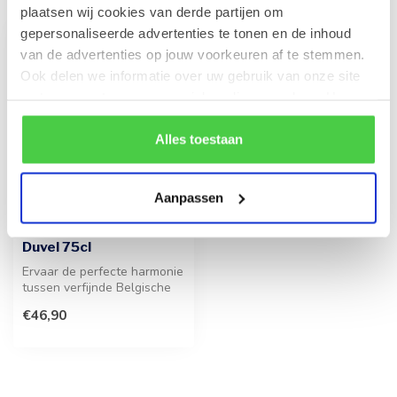
plaatsen wij cookies van derde partijen om
gepersonaliseerde advertenties te tonen en de inhoud
van de advertenties op jouw voorkeuren af te stemmen.
Ook delen we informatie over uw gebruik van onze site
met onze partners voor social media en analyse. Hou er
rekening mee dat als je bepaalde cookies blokkeert, het
de correcte werking van de website kan verstoren.
Alles toestaan
Aanpassen
LEONIDAS
750g Pralines en fles
Duvel 75cl
Ervaar de perfecte harmonie
tussen verfijnde Belgische
chocolade en een iconisch...
€46,90