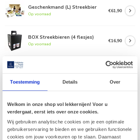
Geschenkmand (L) Streekbier
€61,90
Op voorraad
BOX Streekbieren (4 flesjes)
€16,90
Op voorraad
Wenskaart 'Special delivery'
(7x7cm)
€1,00
Op voorraad
Toestemming
Details
Over
Leonidas Cube Studentenhaver
300g
€16,10
Welkom in onze shop vol lekkernijen! Voor u
Op voorraad
verdergaat, eerst iets over onze cookies.
Wij gebruiken analytische cookies om je een optimale
gebruikerservaring te bieden en we gebruiken functionele
Recent bekeken
cookies om jouw voorkeuren op te slaan. Daarnaast